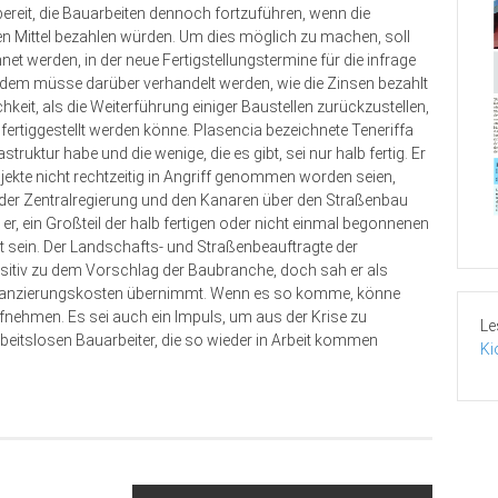
 bereit, die Bauarbeiten dennoch fortzuführen, wenn die
n Mittel bezahlen würden. Um dies möglich zu machen, soll
t werden, in der neue Fertigstellungstermine für die infrage
m müsse darüber verhandelt werden, wie die Zinsen bezahlt
eit, als die Weiterführung einiger Baustellen zurückzustellen,
fertiggestellt werden könne. Plasencia bezeichnete Teneriffa
astruktur habe und die wenige, die es gibt, sei nur halb fertig. Er
jekte nicht rechtzeitig in Angriff genommen worden seien,
er Zentralregierung und den Kanaren über den Straßenbau
, ein Großteil der halb fertigen oder nicht einmal begonnenen
lt sein. Der Landschafts- und Straßenbeauftragte der
ositiv zu dem Vorschlag der Baubranche, doch sah er als
Finanzierungskosten übernimmt. Wenn es so komme, könne
fnehmen. Es sei auch ein Impuls, um aus der Krise zu
Le
beitslosen Bauarbeiter, die so wieder in Arbeit kommen
Ki