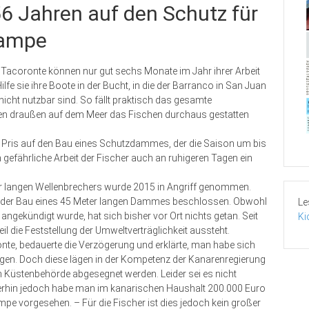
56 Jahren auf den Schutz für
rampe
n Tacoronte können nur gut sechs Monate im Jahr ihrer Arbeit
fe sie ihre Boote in der Bucht, in die der Barranco in San Juan
icht nutzbar sind. So fällt praktisch das gesamte
gen draußen auf dem Meer das Fischen durchaus gestatten
l Pris auf den Bau eines Schutzdammes, der die Saison um bis
 gefährliche Arbeit der Fischer auch an ruhigeren Tagen ein
er langen Wellenbrechers wurde 2015 in Angriff genommen.
d der Bau eines 45 Meter langen Dammes beschlossen. Obwohl
Le
gekündigt wurde, hat sich bisher vor Ort nichts getan. Seit
Ki
 die Feststellung der Umweltverträglichkeit aussteht.
nte, bedauerte die Verzögerung und erklärte, man habe sich
gen. Doch diese lägen in der Kompetenz der Kanarenregierung
üstenbehörde abgesegnet werden. Leider sei es nicht
erhin jedoch habe man im kanarischen Haushalt 200.000 Euro
pe vorgesehen. – Für die Fischer ist dies jedoch kein großer