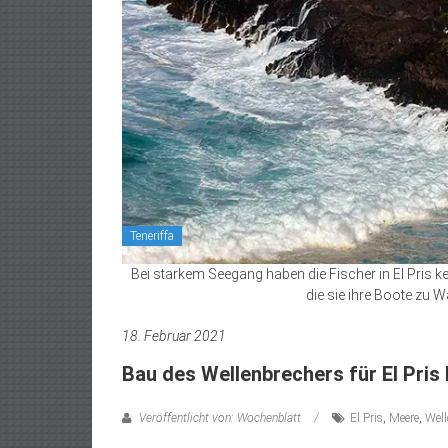
Teneriffa
Bei starkem Seegang haben die Fischer in El Pris k
die sie ihre Boote zu 
18. Februar 2021
Bau des Wellenbrechers für El Pris 
Veröffentlicht von: Wochenblatt
El Pris
,
Meere
,
Well