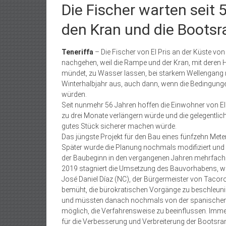
Die Fischer warten seit 
den Kran und die Boots
Teneriffa
– Die Fischer von El Pris an der Küste vo
nachgehen, weil die Rampe und der Kran, mit deren Hil
mündet, zu Wasser lassen, bei starkem Wellengang n
Winterhalbjahr aus, auch dann, wenn die Bedingun
würden.
Seit nunmehr 56 Jahren hoffen die Einwohner von E
zu drei Monate verlängern würde und die gelegentlich
gutes Stück sicherer machen würde.
Das jüngste Projekt für den Bau eines fünfzehn Met
Später wurde die Planung nochmals modifiziert un
der Baubeginn in den vergangenen Jahren mehrfach an
2019 stagniert die Umsetzung des Bauvorhabens, weil
José Daniel Díaz (NC), der Bürgermeister von Tacoro
bemüht, die bürokratischen Vorgänge zu beschleuni
und müssten danach nochmals von der spanischen K
möglich, die Verfahrensweise zu beeinflussen. Imm
für die Verbesserung und Verbreiterung der Bootsram