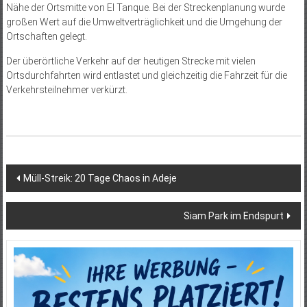
Nähe der Ortsmitte von El Tanque. Bei der Streckenplanung wurde
großen Wert auf die Umweltverträglichkeit und die Umgehung der
Ortschaften gelegt.
Der überörtliche Verkehr auf der heutigen Strecke mit vielen
Ortsdurchfahrten wird entlastet und gleichzeitig die Fahrzeit für die
Verkehrsteilnehmer verkürzt.
Beitragsnavigation
Müll-Streik: 20 Tage Chaos in Adeje
Siam Park im Endspurt