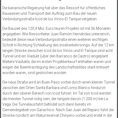
Die kanarische Regierung hat über das Ressort für öffentliches
Bauwesen und Transport den Auftrag zum Bau der neuen
Verbindungsstraße Icod de los Vinos-El Tanque vergeben.
Die Bauzeit des 120,9 Mio. Euro teuren Projekts ist mit 36 Monaten
angegeben. Wie Ressortleiter Juan Ramón Hernández unterstrich,
bedeutet diese neue Verbindungsstraße einen weiteren wichtigen
Schritt in Richtung Schließung des Inselverkehrsrings. Auf der 12 km
langen Strecke zwischen Icod de los Vinos und El Tanque sind acht
Tunnel und ein Viadukt (über den Barranco de Castro) eingeplant.
Weitere Viadukte, die im ersten Projektentwurf enthalten waren und
wegen der Beeinträchtigung des Landschaftsbildes stark kritisiert
worden waren, sind gestrichen worden.
Die neue Straße wird an Buen Paso vorbei durch einen kleinen Tunnel
zwischen den Orten Santa Barbara und Lomo Blanco hindurch
durch den oberen Bereich von Icod führen. Im Tal von Icod werden
die meisten Tunnel nötig sein, der längs­te davon (1.200 m) bei La
Vega. Die Tunnelausfahrt befindet sich dann bereits im
Gemeindegebiet von Garachico. Nach San Juan del Reparo führt die
Strecke nördlich am Naturreservat Chinyero vorbei und endet in der