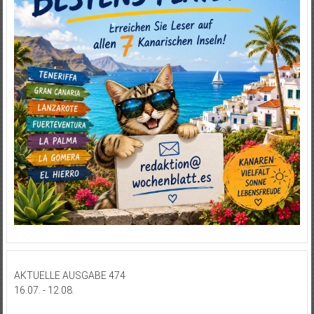
AKTUELLE AUSGABE 474
16.07. - 12.08.