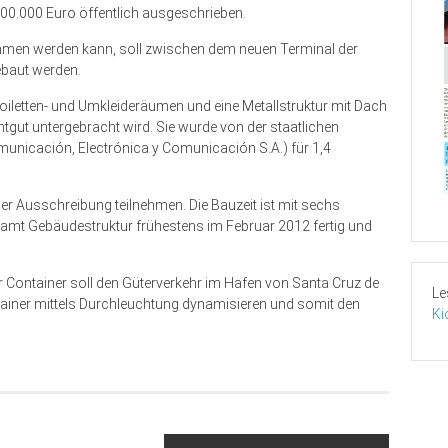
00.000 Euro öffentlich ausgeschrieben.
nommen werden kann, soll zwischen dem neuen Terminal der
ebaut werden.
oiletten- und Umkleideräumen und eine Metallstruktur mit Dach
htgut untergebracht wird. Sie wurde von der staatlichen
nicación, Electrónica y Comunicación S.A.) für 1,4
er Ausschreibung teilnehmen. Die Bauzeit ist mit sechs
mt Gebäudestruktur frühestens im Februar 2012 fertig und
 Container soll den Güterverkehr im Hafen von Santa Cruz de
Le
ntainer mittels Durchleuchtung dynamisieren und somit den
Ki