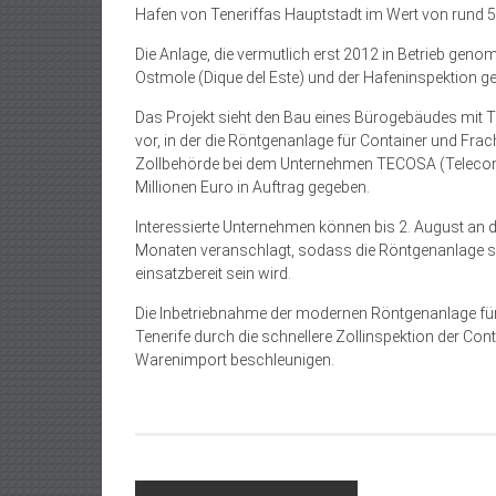
Hafen von Teneriffas Hauptstadt im Wert von rund 5
Die Anlage, die vermutlich erst 2012 in Betrieb ge
Ostmole (Dique del Este) und der Hafeninspektion g
Das Projekt sieht den Bau eines Bürogebäudes mit T
vor, in der die Röntgenanlage für Container und Frac
Zollbehörde bei dem Unternehmen TECOSA (Telecomu
Millionen Euro in Auftrag gegeben.
Interessierte Unternehmen können bis 2. August an d
Monaten veranschlagt, sodass die Röntgenanlage sa
einsatzbereit sein wird.
Die Inbetriebnahme der modernen Röntgenanlage für
Tenerife durch die schnellere Zollinspektion der Co
Warenimport beschleunigen.