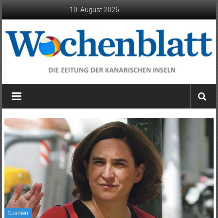
Zum
10. August 2026
Inhalt
springen
Wochenblatt
die
Zeitung
der
Kanarischen
Inseln
Spanien