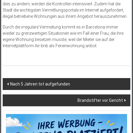
dies zu ändern, werden die Kontrollen intensiviert. Zudem hat die
Stadt die wichtigsten Vermittlungsportale im Internet aufgefordert,
illegal betriebene Wohnungen aus ihrem Angebot herauszunehmen.
Durch die irreguläre Vermietung kommt es in Barcelona immer
wieder zu grenzwertigen Situationen wie im Fall einer Frau, die ihre
eigene Wohnung besetzen musste, weil der Mieter sie auf der
Internetplattform ­Air-bnb als Ferienwohnung anbot.
Beitragsnavigation
Nach 5 Jahren tot aufgefunden
Brandstifter vor Gericht