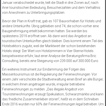
Januar verabschiedet wurde, teilt die Stadt in drei Zonen auf, nach
ihrer touristischen Bedeutung, Besucherzahlen und dem Verhältnis
von Anwohnern zu Unterbringungsplätzen.
Bevor der Plan in Kraft trat, gab es 107 Bauvorhaben für Hotels und
andere Unterkünfte. Übrig geblieben sind 74, die schon vorher eine
Baugenehmigung erteilt bekommen hatten. Sie werden bis
spätestens 2019 eröffnet sein. Ab dann wird das Angebot an
touristischen Unterkünften gleich bleiben. Dies kommt einem Teil des
Hotelsektors zugute, weil der Marktwert der schon bestehenden
Hotels steigt. Der Wert von Hotelzimmern in Vier-Sterne-Hotels
beispielsweise erfuhr, laut einer Analyse der Beratungsfirma Bric
Consulting, bereits eine Steigerung von 239.000 auf 300.000 Euro.
Ein weiteres Instrument zur Eindämmung der Folgen des
Massentourismus ist die Regulierung der Ferienwohnungen. Vor
einem Jahr verschickte die Stadtverwaltung einen Brief an alle Bürger,
in welchem ihnen angetragen wurde, irregulär betriebene
Ferienwohnungen zu melden. „Das illegale Angebot von
Touristenwohnungen erzeugt Spekulation, Schwarzmärkte und kann
das friedliche Zusammenleben stören“, heißt es in dem Schreiben.
Ende 2016 wurden nur 60% der Ferienwohnungen legal betrieben. Um