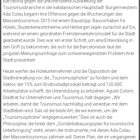
Barcelona gegen die unkontrollierte Ausweitung der
Tourismusbranche in der katalanischen Hauptstadt. Bürgermeisterin
Ada Colau begann ihre Offensive gegen die Wucherungen des
Massentourismus 2015 mit einem Baustopp. Bauvorhaben für
Hotels, Studentenwohnheime und Herbergen lagen zunächst auf Eis,
während an einem geordneten Fremdenverkehrs­modell für die Stadt
gearbeitet wurde. Dies war ein erster Schritt, um eine Entwicklung in
den Griff zu bekommen, die sich für die Barceloneser laut der
jüngsten Meinungsumfrage zum schwerwiegendsten Problem ihrer
Stadt präsentiert.
Heute werfen die Hotelunternehmen und die Opposition der
Stadtverwaltung vor, die „Tourismusphobie“ zu fördern und dem
Sektor, der 15% zum Bruttostadtprodukt beiträgt und 120.000
Arbeitsplätze schafft, die Unterstützung zu entziehen. Agusti Colom,
Stadtrat für Unternehmen und Tourismus, hält dagegen: „Wir
arbeiten, damit der Tourismus nachhaltig und vereinbar mit dem
Stadtleben wird. Das ist die beste Art, die wir kennen, um der
„Tourismusphobie“ entgegenzuwirken.“ Dies ist auch die
Philosophie, die hinter dem „Sonderbebauungsplan für touristische
Unterbringung“ steht, einem der Instrumente, mit denen Ada Colau
den Massentourismus zähmen will. Dieser Plan, der im vergangenen