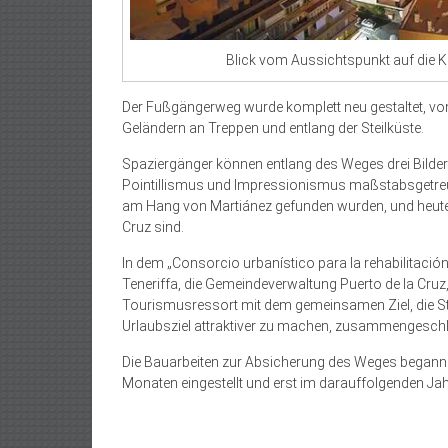
Blick vom Aussichtspunkt auf die K
Der Fußgängerweg wurde komplett neu gestaltet, vom
Geländern an Treppen und entlang der Steilküste.
Spaziergänger können entlang des Weges drei Bilder 
Pointillismus und Impressionismus maßstabsgetreu d
am Hang von Martiánez gefunden wurden, und heute
Cruz sind.
In dem „Consorcio urbanístico para la rehabilitación
Teneriffa, die Gemeindeverwaltung Puerto de la Cr
Tourismusressort mit dem gemeinsamen Ziel, die St
Urlaubsziel attraktiver zu machen, zusammengesch
Die Bauarbeiten zur Absicherung des Weges beganne
Monaten eingestellt und erst im darauffolgenden J