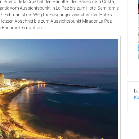
Puerto de la Cruz hat den Hauptteil des Paseo de la Costa,
tlantik vom Aussichtspunkt in La Paz bis zum Hotel Semiramis
dem 7. Februar ist der Weg für Fußgänger zwischen den Hotels
 letzten Abschnitt bis zum Aussichtspunkt Mirador La Paz,
e Bauarbeiten noch an.
Le
Ki