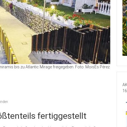
ramis bis zu Atlantic Mirage freigegeben. Foto: MoisÉs Pérez
AK
16
inden
ßtenteils fertiggestellt