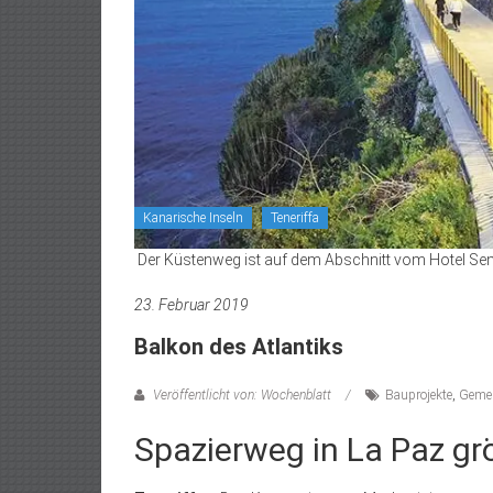
Kanarische Inseln
Teneriffa
Der Küstenweg ist auf dem Abschnitt vom Hotel Semi
23. Februar 2019
Balkon des Atlantiks
Veröffentlicht von: Wochenblatt
Bauprojekte
,
Geme
Spazierweg in La Paz grö