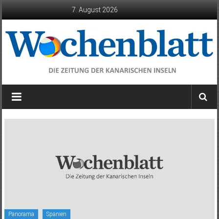
Zum
7. August 2026
Inhalt
springen
Wochenblatt
die
Zeitung
der
Kanarischen
Inseln
Panorama
Spanien