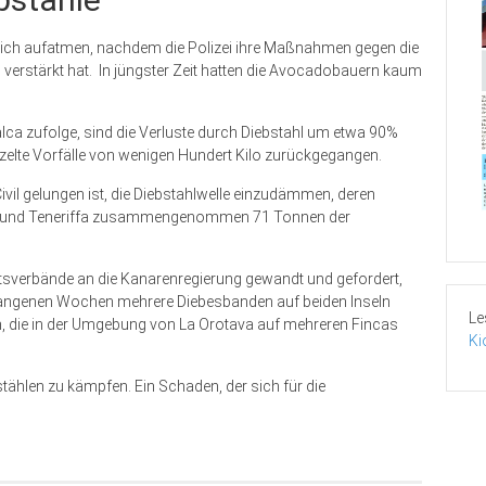
lich aufatmen, nachdem die Polizei ihre Maßnahmen gegen die
erstärkt hat.
In jüngster Zeit hatten die Avocadobauern kaum
lca zufolge, sind die Verluste durch Diebstahl um etwa 90%
elte Vorfälle von wenigen Hundert Kilo zurückgegangen.
vil gelungen ist, die Diebstahlwelle einzudämmen, deren
lma und Teneriffa zusammengenommen 71 Tonnen der
tsverbände an die Kanarenregierung gewandt und gefordert,
ergangenen Wochen mehrere Diebesbanden auf beiden Inseln
Le
en, die in der Umgebung von La Orotava auf mehreren Fincas
Ki
tählen zu kämpfen. Ein Schaden, der sich für die