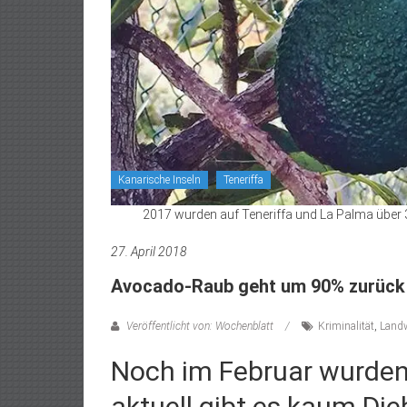
Kanarische Inseln
Teneriffa
2017 wurden auf Teneriffa und La Palma über
27. April 2018
Avocado-Raub geht um 90% zurück
Veröffentlicht von: Wochenblatt
Kriminalität
,
Landw
Noch im Februar wurden
aktuell gibt es kaum Die