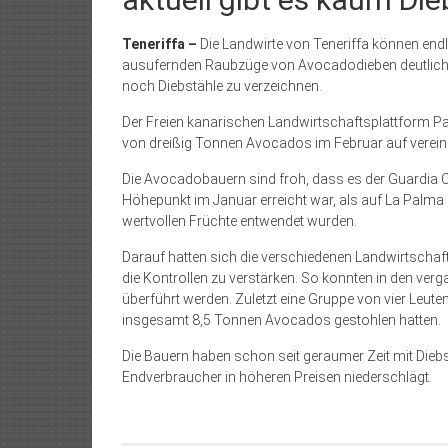
Teneriffa ­–
Die Landwirte von Teneriffa können end
ausufernden Raubzüge von Avocadodieben deutlich v
noch Diebstähle zu verzeichnen.
Der Freien kanarischen Landwirtschaftsplattform Pa
von dreißig Tonnen Avocados im Februar auf vereinz
Die Avocadobauern sind froh, dass es der Guardia Ci
Höhepunkt im Januar erreicht war, als auf La Pa
wertvollen Früchte entwendet wurden.
Darauf hatten sich die verschiedenen Landwirtschaf
die Kon­trollen zu verstärken. So konnten in den v
überführt werden. Zuletzt eine Gruppe von vier Leut
insgesamt 8,5 Tonnen Avocados gestohlen hatten.
Die Bauern haben schon seit geraumer Zeit mit Diebs
Endverbraucher in höheren Preisen niederschlägt.