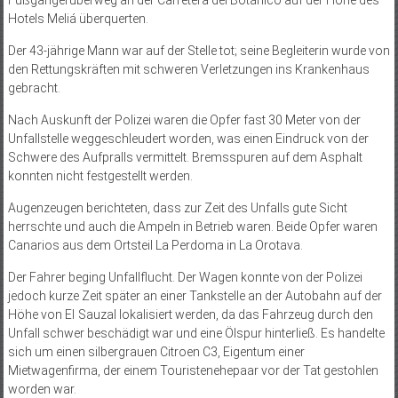
Fußgängerüberweg an der Carretera del Botánico auf der Höhe des
Hotels Meliá überquerten.
Der 43-jährige Mann war auf der Stelle tot; seine Begleiterin wurde von
den Rettungskräften mit schweren Verletzungen ins Krankenhaus
gebracht.
Nach Auskunft der Polizei waren die Opfer fast 30 Meter von der
Unfallstelle weggeschleudert worden, was einen Eindruck von der
Schwere des Aufpralls vermittelt. Bremsspuren auf dem Asphalt
konnten nicht festgestellt werden.
Augenzeugen berichteten, dass zur Zeit des Unfalls gute Sicht
herrschte und auch die Ampeln in Betrieb waren. Beide Opfer waren
Canarios aus dem Ortsteil La Perdoma in La Orotava.
Der Fahrer beging Unfallflucht. Der Wagen konnte von der Polizei
jedoch kurze Zeit später an einer Tankstelle an der Autobahn auf der
Höhe von El Sauzal lokalisiert werden, da das Fahrzeug durch den
Unfall schwer beschädigt war und eine Ölspur hinterließ. Es handelte
sich um einen silbergrauen Citroen C3, Eigentum einer
Mietwagenfirma, der einem Touristenehepaar vor der Tat gestohlen
worden war.