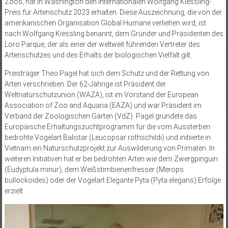
Zoos, hat in Washington den Internationalen Wolfgang Kiessling-
Preis für Artenschutz 2023 erhalten. Diese Auszeichnung, die von der
amerikanischen Organisation Global Humane verliehen wird, ist
nach Wolfgang Kiessling benannt, dem Gründer und Präsidenten des
Loro Parque, der als einer der weltweit führenden Vertreter des
Artenschutzes und des Erhalts der biologischen Vielfalt gilt.
Preisträger Theo Pagel hat sich dem Schutz und der Rettung von
Arten verschrieben. Der 62-Jährige ist Präsident der
Weltnaturschutzunion (WAZA), ist im Vorstand der European
Association of Zoo and Aquaria (EAZA) und war Präsident im
Verband der Zoologischen Gärten (VdZ). Pagel gründete das
Europäische Erhaltungszuchtprogramm für die vom Aussterben
bedrohte Vogelart Balistar (Leucopsar rothschildi) und initiierte in
Vietnam ein Naturschutzprojekt zur Auswilderung von Primaten. In
weiteren Initiativen hat er bei bedrohten Arten wie dem Zwergpinguin
(Eudyptula minur), dem Weißstirnbienenfresser (Merops
bullockoides) oder der Vogelart Elegante Pyta (Pyta elegans) Erfolge
erzielt.