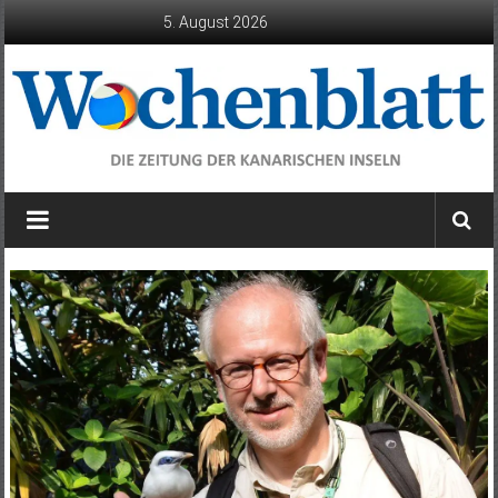
Zum
5. August 2026
Inhalt
springen
Wochenblatt
die
Zeitung
der
Kanarischen
Inseln