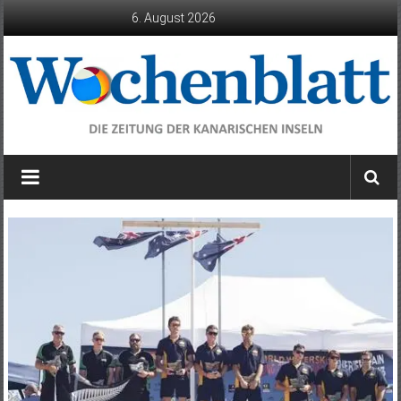
Zum
6. August 2026
Inhalt
springen
Wochenblatt
die
Zeitung
der
Kanarischen
Inseln