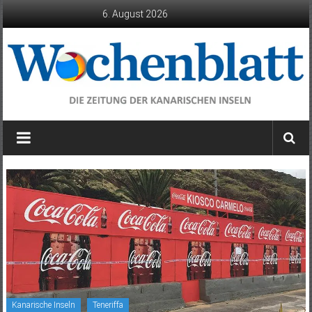
Zum
6. August 2026
Inhalt
springen
Wochenblatt
die
Zeitung
der
Kanarischen
Inseln
Kanarische Inseln
Teneriffa