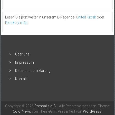
Lesen Sie jetzt weiter in unserem E-Paper bei
United Kiosk
oder
Kiosko y más
.
Über uns
Impressum
Datenschutzerklärung
Kontakt
Copyright © 2026
Prensalisio SL
. Alle Rechte vorbehalten. Theme:
ColorNews
von ThemeGrill. Präsentiert von
WordPress
.