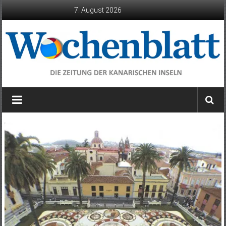
Zum
7. August 2026
Inhalt
springen
Wochenblatt
die
Zeitung
der
Kanarischen
Inseln