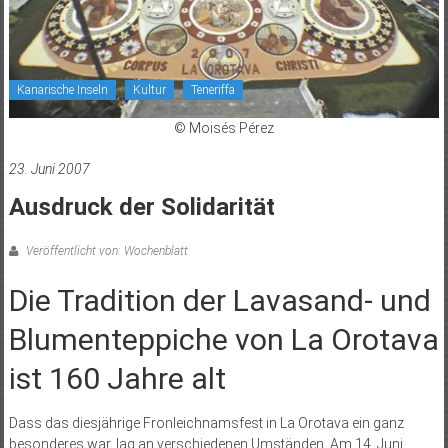
Kanarische Inseln
Kultur
Teneriffa
© Moisés Pérez
23. Juni 2007
Ausdruck der Solidarität
Veröffentlicht von: Wochenblatt
Die Tradition der Lavasand- und
Blumenteppiche von La Orotava
ist 160 Jahre alt
Dass das diesjährige Fronleichnamsfest in La Orotava ein ganz
besonderes war, lag an verschiedenen Umständen. Am 14. Juni