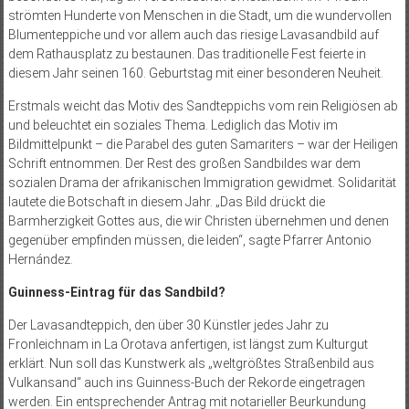
strömten Hunderte von Menschen in die Stadt, um die wundervollen
Blumenteppiche und vor allem auch das riesige Lavasandbild auf
dem Rathausplatz zu bestaunen. Das traditionelle Fest feierte in
diesem Jahr seinen 160. Geburtstag mit einer besonderen Neuheit.
Erstmals weicht das Motiv des Sandteppichs vom rein Religiösen ab
und beleuchtet ein soziales Thema. Lediglich das Motiv im
Bildmittelpunkt – die Parabel des guten Samariters – war der Heiligen
Schrift entnommen. Der Rest des großen Sandbildes war dem
sozialen Drama der afrikanischen Immigration gewidmet. Solidarität
lautete die Botschaft in diesem Jahr. „Das Bild drückt die
Barmherzigkeit Gottes aus, die wir Christen übernehmen und denen
gegenüber empfinden müssen, die leiden“, sagte Pfarrer Antonio
Hernández.
Guinness-Eintrag für das Sandbild?
Der Lavasandteppich, den über 30 Künstler jedes Jahr zu
Fronleichnam in La Orotava anfertigen, ist längst zum Kulturgut
erklärt. Nun soll das Kunstwerk als „weltgrößtes Straßenbild aus
Vulkansand“ auch ins Guinness-Buch der Rekorde eingetragen
werden. Ein entsprechender Antrag mit notarieller Beurkundung