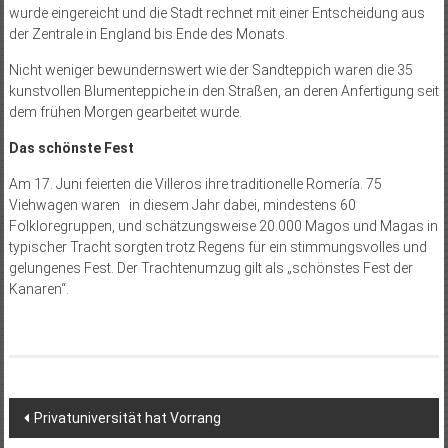
wurde eingereicht und die Stadt rechnet mit einer Entscheidung aus
der Zentrale in England bis Ende des Monats.
Nicht weniger bewundernswert wie der Sandteppich waren die 35
kunstvollen Blumenteppiche in den Straßen, an deren Anfertigung seit
dem frühen Morgen gearbeitet wurde.
Das schönste Fest
Am 17. Juni feierten die Villeros ihre traditionelle Romería. 75
Viehwagen waren in diesem Jahr dabei, mindestens 60
Folkloregruppen, und schätzungsweise 20.000 Magos und Magas in
typischer Tracht sorgten trotz Regens für ein stimmungsvolles und
gelungenes Fest. Der Trachtenumzug gilt als „schönstes Fest der
Kanaren“.
Beitragsnavigation
Privatuniversität hat Vorrang