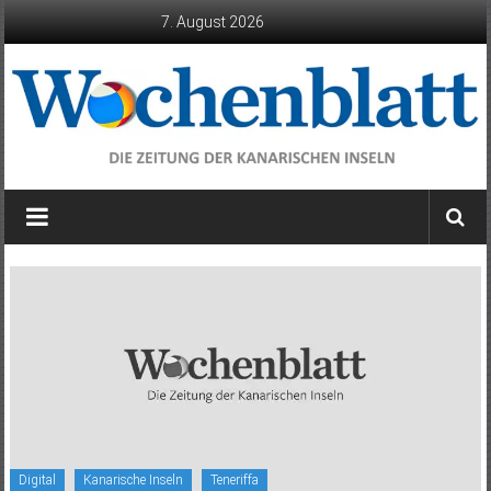
Zum
7. August 2026
Inhalt
springen
Wochenblatt
die
Zeitung
der
Kanarischen
Inseln
Digital
Kanarische Inseln
Teneriffa