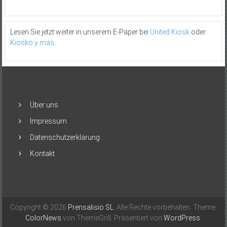
Lesen Sie jetzt weiter in unserem E-Paper bei
United Kiosk
oder
Kiosko y más
.
Über uns
Impressum
Datenschutzerklärung
Kontakt
Copyright © 2026
Prensalisio SL
. Alle Rechte vorbehalten. Theme:
ColorNews
von ThemeGrill. Präsentiert von
WordPress
.