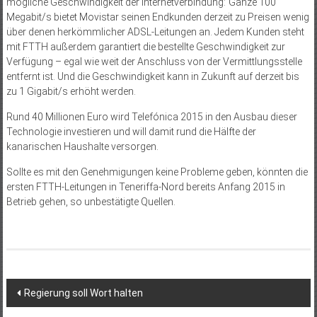
mögliche Geschwindigkeit der Internetverbindung: Ganze 100
Megabit/s bietet Movistar seinen Endkunden derzeit zu Preisen wenig
über denen herkömmlicher ADSL-Leitungen an. Jedem Kunden steht
mit FTTH außerdem garantiert die bestellte Geschwindigkeit zur
Verfügung – egal wie weit der Anschluss von der Vermittlungsstelle
entfernt ist. Und die Geschwindigkeit kann in Zukunft auf derzeit bis
zu 1 Gigabit/s erhöht werden.
Rund 40 Millionen Euro wird Telefónica 2015 in den Ausbau dieser
Technologie investieren und will damit rund die Hälfte der
kanarischen Haushalte versorgen.
Sollte es mit den Genehmigungen keine Probleme geben, könnten die
ersten FTTH-Leitungen in Teneriffa-Nord bereits Anfang 2015 in
Betrieb gehen, so unbestätigte Quellen.
Beitragsnavigation
Regierung soll Wort halten