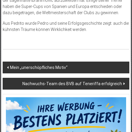
der sagenhafte Ibrahimovic aufzuweisen hat. Einige seiner Treffer
haben die Super-Cups von Spanien und Europa entschieden oder
dazu beigetragen, die Weltmeisterschaft der Clubs zu gewinnen.
Aus Pedrito wurde Pedro und seine Erfolgsgeschichte zeigt: auch die
kühnsten Träume können Wirklichkeit werden.
Beitragsnavigation
Mein „unerschöpfliches Motiv“
Nachwuchs-Team des BVB auf Teneriffa erfolgreich