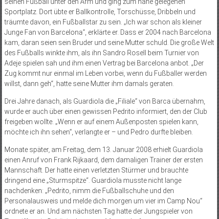
seinen Fußball unter den Arm und ging zum nahe gelegenen
Sportplatz. Dort übte er Ballkontrolle, Torschüsse, Dribbeln und
träumte davon, ein Fußballstar zu sein. „Ich war schon als kleiner
Junge Fan von Barcelona“, erklärte er. Dass er 2004 nach Barcelona
kam, daran seien sein Bruder und seine Mutter schuld. Die große Welt
des Fußballs winkte ihm, als ihn Sandro Rosell beim Turnier von
Adeje spielen sah und ihm einen Vertrag bei Barcelona anbot. „Der
Zug kommt nur einmal im Leben vorbei, wenn du Fußballer werden
willst, dann geh“, hatte seine Mutter ihm damals geraten.
Drei Jahre danach, als Guardiola die „Filiale“ von Barca übernahm,
wurde er auch über einen gewissen Pedrito informiert, den der Club
freigeben wollte. „Wenn er auf einem Außenpos­­ten spielen kann,
möchte ich ihn sehen“, verlangte er – und Pedro durfte bleiben.
Monate später, am Freitag, dem 13. Januar 2008 erhielt Guardiola
einen Anruf von Frank Rijkaard, dem damaligen Trainer der ers­ten
Mannschaft. Der hatte einen verletzten Stürmer und brauchte
dringend eine „Sturmspitze“. Guardiola musste nicht lange
nachdenken: „Pedrito, nimm die Fußballschuhe und den
Personalausweis und melde dich morgen um vier im Camp Nou“
ordnete er an. Und am nächsten Tag hatte der Jungspieler von