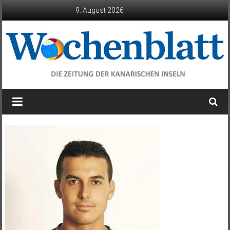
Zum
9. August 2026
Inhalt
springen
Wochenblatt
die
Zeitung
der
Kanarischen
Inseln