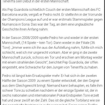
Teneriffa sein Debüt in der ersten Mannschaft.
Als Pep Guar­diola schließlich Couch der ersten Mannschaft des FC
Barcelona wurde, vergaß er Pedro nicht. Er stellte ihn in der Vorrunde
der Champions League auf und er war erstmals Stammspieler gegen
Numancia in Soria. Das war der Tag, an dem eine unglaubliche
Geschichte ihren Anfang nahm.
In der Saison 2008/2009 spielte Pedro hin und wieder in der ersten
Mannschaft, (14 Spiele – kein Tor). Dann wieder in der Filiale (36
Tore). „Immer wenn ich ihn aus der Aufstellung nahm, fühlte ich mich
schlecht, weil ich mir ungerecht vorkam. Aber er ging in die zweite
Mannschaft zurück, schoss ein Tor und erschien am Montag wieder
mit einem strahlenden Gesicht“, berichtet Pep Guardiola, der offen
eingesteht, eine Schwäche für den Jungen von Teneriffa zu haben.
Pedro ist längst kein Ersatzspieler mehr. Er hat sich in der zweiten
Hälfte der Saison 2009 zu einem Spieler entwickelt, der den Gegner
aus dem Gleichgewicht bringt. Niemand kann behaupten, es falle ihm
schwer Tore zu schießen nachdem er der einzige Spieler ist, der in
sechs nationalen und internationalen Pokal-Endspielen Tore erzielt
hat und zwar zwölf an der Zahl. Das ist die gleiche Torbilanz wie sie