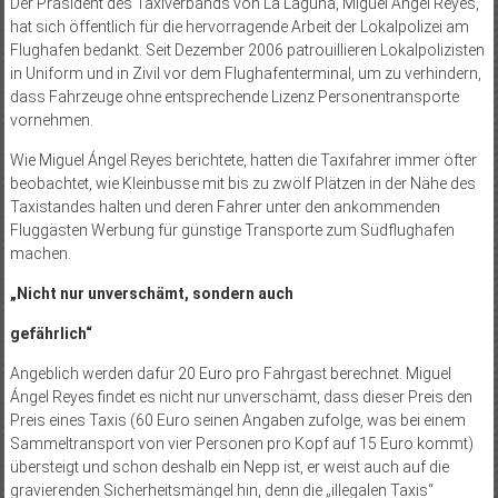
Der Präsident des Taxiverbands von La Laguna, Miguel Ángel Reyes,
hat sich öffentlich für die hervorragende Arbeit der Lokalpolizei am
Flughafen bedankt. Seit Dezember 2006 patrouillieren Lokalpolizisten
in Uniform und in Zivil vor dem Flughafenterminal, um zu verhindern,
dass Fahrzeuge ohne entsprechende Lizenz Personentransporte
vornehmen.
Wie Miguel Ángel Reyes berichtete, hatten die Taxifahrer immer öfter
beobachtet, wie Kleinbusse mit bis zu zwölf Plätzen in der Nähe des
Taxistandes halten und deren Fahrer unter den ankommenden
Fluggästen Werbung für günstige Transporte zum Südflughafen
machen.
„Nicht nur unverschämt, sondern auch
gefährlich“
Angeblich werden dafür 20 Euro pro Fahrgast berechnet. Miguel
Ángel Reyes findet es nicht nur unverschämt, dass dieser Preis den
Preis eines Taxis (60 Euro seinen Angaben zufolge, was bei einem
Sammeltransport von vier Personen pro Kopf auf 15 Euro kommt)
übersteigt und schon deshalb ein Nepp ist, er weist auch auf die
gravierenden Sicherheitsmängel hin, denn die „illegalen Taxis“