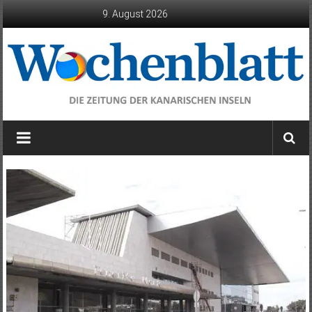
Zum
9. August 2026
Inhalt
springen
Wochenblatt
die
Zeitung
der
Kanarischen
Inseln