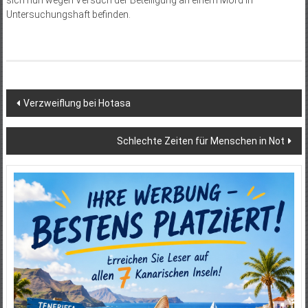
sich nun wegen Versuch der Beteiligung an einem Mord in
Untersuchungshaft befinden.
Beitragsnavigation
Verzweiflung bei Hotasa
Schlechte Zeiten für Menschen in Not