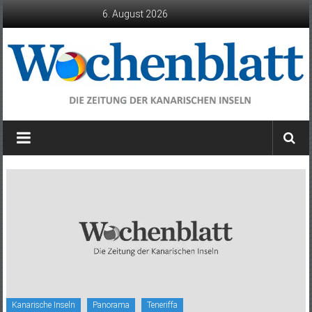
Zum
6. August 2026
Inhalt
springen
Wochenblatt
die
Zeitung
der
Kanarischen
Inseln
Kanarische Inseln
Panorama
Teneriffa