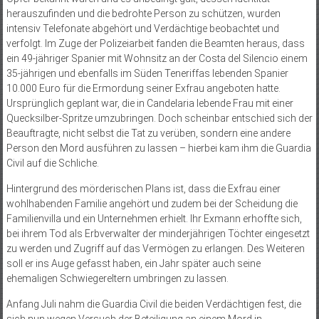
herauszufinden und die bedrohte Person zu schützen, wurden
intensiv Telefonate abgehört und Verdächtige beobachtet und
verfolgt. Im Zuge der Polizeiarbeit fanden die Beamten heraus, dass
ein 49-jähriger Spanier mit Wohnsitz an der Costa del Silencio einem
35-jährigen und ebenfalls im Süden Teneriffas lebenden Spanier
10.000 Euro für die Ermordung seiner Exfrau angeboten hatte.
Ursprünglich geplant war, die in Candelaria lebende Frau mit einer
Quecksilber-Spritze umzubringen. Doch scheinbar entschied sich der
Beauftragte, nicht selbst die Tat zu verüben, sondern eine andere
Person den Mord ausführen zu lassen – hierbei kam ihm die Guardia
Civil auf die Schliche.
Hintergrund des mörderischen Plans ist, dass die Exfrau einer
wohlhabenden Familie angehört und zudem bei der Scheidung die
Familienvilla und ein Unternehmen erhielt. Ihr Exmann erhoffte sich,
bei ihrem Tod als Erbverwalter der minderjährigen Töchter eingesetzt
zu werden und Zugriff auf das Vermögen zu erlangen. Des Weiteren
soll er ins Auge gefasst haben, ein Jahr später auch seine
ehemaligen Schwiegereltern umbringen zu lassen.
Anfang Juli nahm die Guardia Civil die beiden Verdächtigen fest, die