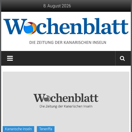
Zum
8. August 2026
Inhalt
springen
Wochenblatt
die
Zeitung
der
Kanarischen
Inseln
Kanarische Inseln
Teneriffa