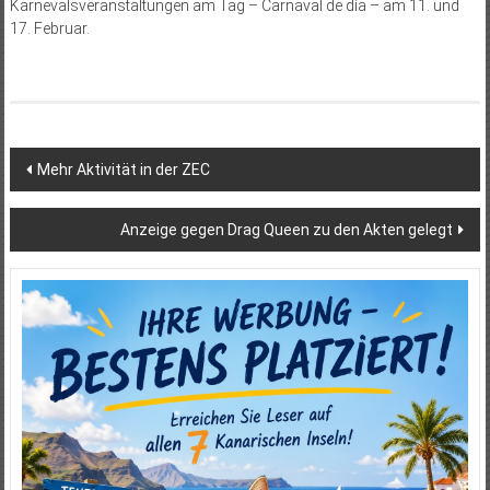
Karnevalsveranstaltungen am Tag – Carnaval de día – am 11. und
17. Februar.
Beitragsnavigation
Mehr Aktivität in der ZEC
Anzeige gegen Drag Queen zu den Akten gelegt