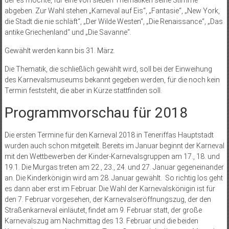
der es möchte, für eine von sieben Thematiken seine Stimme
abgeben. Zur Wahl stehen „Karneval auf Eis“, „Fantasie“, „New York,
die Stadt die nie schläft“, „Der Wilde Westen“, „Die Renaissance“, „Das
antike Griechenland“ und „Die Savanne“.
Gewählt werden kann bis 31. März.
Die Thematik, die schließlich gewählt wird, soll bei der Einweihung
des Karnevalsmuseums bekannt gegeben werden, für die noch kein
Termin feststeht, die aber in Kürze stattfinden soll.
Programmvorschau für 2018
Die ersten Termine für den Karneval 2018 in Teneriffas Hauptstadt
wurden auch schon mitgeteilt. Bereits im Januar beginnt der Karneval
mit den Wettbewerben der Kinder-Karnevalsgruppen am 17., 18. und
19.1. Die Murgas treten am 22., 23., 24. und 27. Januar gegeneinander
an. Die Kinderkönigin wird am 28. Januar gewählt.
So richtig los geht
es dann aber erst im Februar. Die Wahl der Karnevalskönigin ist für
den 7. Februar vorgesehen, der Karnevalseröffnungszug, der den
Straßenkarneval einläutet, findet am 9. Februar statt, der große
Karnevalszug am Nachmittag des 13. Februar und die beiden