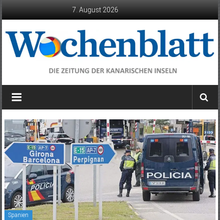
Zum
7. August 2026
Inhalt
springen
Wochenblatt
die
Zeitung
der
Kanarischen
Inseln
Spanien