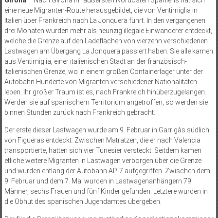
Girona
– Nach Girona im äußersten Nordosten Spaniens hat sich
eine neue Migranten-Route herausgebildet, die von Ventimiglia in
Italien über Frankreich nach La Jonquera führt. In den vergangenen
drei Monaten wurden mehr als neunzig illegale Einwanderer entdeckt,
welche die Grenze auf den Ladeflächen von vierzehn verschiedenen
Lastwagen am Übergang La Jonquera passiert haben. Sie alle kamen
aus Ventimiglia, einer italienischen Stadt an der französisch-
italienischen Grenze, wo in einem großen Containerlager unter der
Autobahn Hunderte von Migranten verschiedener Nationalitäten
leben. Ihr großer Traum ist es, nach Frankreich hinüberzugelangen.
Werden sie auf spanischem Territorium angetroffen, so werden sie
binnen Stunden zurück nach Frankreich gebracht.
Der erste dieser Lastwagen wurde am 9. Februar in Garrigàs südlich
von Figueras entdeckt. Zwischen Matratzen, die er nach Valencia
transportierte, hatten sich vier Tunesier versteckt. Seitdem kamen
etliche weitere Migranten in Lastwagen verborgen über die Grenze
und wurden entlang der Autobahn AP-7 aufgegriffen. Zwischen dem
9. Februar und dem 7. Mai wurden in Lastwagenanhängern 79
Männer, sechs Frauen und fünf Kinder gefunden. Letztere wurden in
die Obhut des spanischen Jugendamtes übergeben.