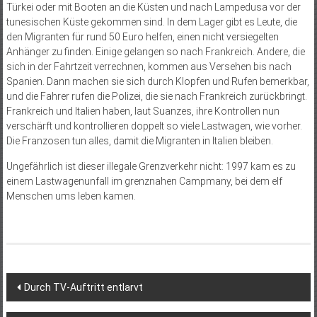
Türkei oder mit Booten an die Küsten und nach Lampedusa vor der
tunesischen Küste gekommen sind. In dem Lager gibt es Leute, die
den Migranten für rund 50 Euro helfen, einen nicht versiegelten
Anhänger zu finden. Einige gelangen so nach Frankreich. Andere, die
sich in der Fahrtzeit verrechnen, kommen aus Versehen bis nach
Spanien. Dann machen sie sich durch Klopfen und Rufen bemerkbar,
und die Fahrer rufen die Polizei, die sie nach Frankreich zurückbringt.
Frankreich und Italien haben, laut Suanzes, ihre Kontrollen nun
verschärft und kontrollieren doppelt so viele Lastwagen, wie vorher.
Die Franzosen tun alles, damit die Migranten in Italien bleiben.
Ungefährlich ist dieser illegale Grenzverkehr nicht: 1997 kam es zu
einem Lastwagenunfall im grenznahen Campmany, bei dem elf
Menschen ums leben kamen.
Beitragsnavigation
Durch TV-Auftritt entlarvt