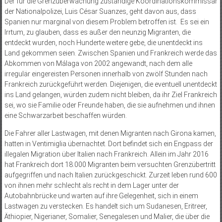
Der für die Grenzüberwachung zuständige Koordinationskommissar
der Nationalpolizei, Luis César Suanzes, geht davon aus, dass
Spanien nur marginal von diesem Problem betroffen ist. Es sei ein
Irrtum, zu glauben, dass es außer den neunzig Migranten, die
entdeckt wurden, noch Hunderte weitere gebe, die unentdeckt ins
Land gekommen seien. Zwischen Spanien und Frankreich werde das
Abkommen von Málaga von 2002 angewandt, nach dem alle
irregulär eingereisten Personen innerhalb von zwölf Stunden nach
Frankreich zurückgeführt werden. Diejenigen, die eventuell unentdeckt
ins Land gelangen, würden zudem nicht bleiben, da ihr Ziel Frankreich
sei, wo sie Familie oder Freunde haben, die sie aufnehmen und ihnen
eine Schwarzarbeit beschaffen würden.
Die Fahrer aller Lastwagen, mit denen Migranten nach Girona kamen,
hatten in Ventimiglia übernachtet. Dort befindet sich ein Engpass der
illegalen Migration über Italien nach Frankreich. Allein im Jahr 2016
hat Frankreich dort 18.000 Migranten beim versuchten Grenzübertritt
aufgegriffen und nach Italien zurückgeschickt. Zurzeit leben rund 600
von ihnen mehr schlecht als recht in dem Lager unter der
Autobahnbrücke und warten auf ihre Gelegenheit, sich in einem
Lastwagen zu verstecken. Es handelt sich um Sudanesen, Eritreer,
Äthiopier, Nigerianer, Somalier, Senegalesen und Malier, die über die