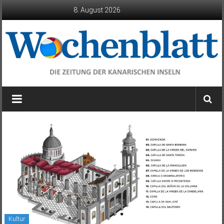
Zum
8. August 2026
Inhalt
springen
Wochenblatt
die
Zeitung
der
Kanarischen
Inseln
Kultur