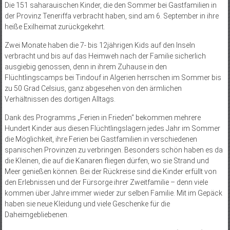
Die 151 saharauischen Kinder, die den Sommer bei Gastfamilien in
der Provinz Teneriffa verbracht haben, sind am 6. September in ihre
heiße Exilheimat zurückgekehrt.
Zwei Monate haben die 7- bis 12jährigen Kids auf den Inseln
verbracht und bis auf das Heimweh nach der Familie sicherlich
ausgiebig genossen, denn in ihrem Zuhause in den
Flüchtlingscamps bei Tindouf in Algerien herrschen im Sommer bis
zu 50 Grad Celsius, ganz abgesehen von den ärmlichen
Verhältnissen des dortigen Alltags.
Dank des Programms „Ferien in Frieden“ bekommen mehrere
Hundert Kinder aus diesen Flüchtlingslagern jedes Jahr im Sommer
die Möglichkeit, ihre Ferien bei Gastfamilien in verschiedenen
spanischen Provinzen zu verbringen. Besonders schön haben es da
die Kleinen, die auf die Kanaren fliegen dürfen, wo sie Strand und
Meer genießen können. Bei der Rückreise sind die Kinder erfüllt von
den Erlebnissen und der Fürsorge ihrer Zweitfamilie – denn viele
kommen über Jahre immer wieder zur selben Familie. Mit im Gepäck
haben sie neue Kleidung und viele Geschenke für die
Daheimgebliebenen.