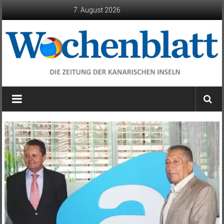
Zum
7. August 2026
Inhalt
springen
Wochenblatt
die
Zeitung
der
Kanarischen
Inseln