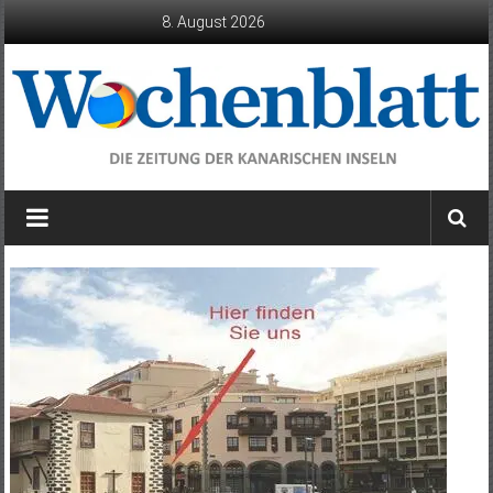
Zum
8. August 2026
Inhalt
springen
Wochenblatt
die
Zeitung
der
Kanarischen
Inseln