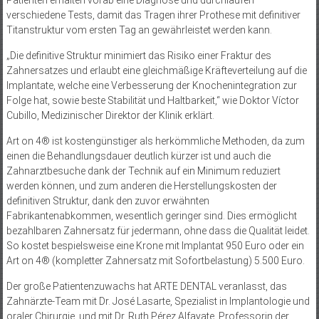
verschiedene Tests, damit das Tragen ihrer Prothese mit definitiver
Titanstruktur vom ersten Tag an gewährleistet werden kann.
„Die definitive Struktur minimiert das Risiko einer Fraktur des
Zahnersatzes und erlaubt eine gleichmäßige Kräfteverteilung auf die
Implantate, welche eine Verbesserung der Knochenintegration zur
Folge hat, sowie beste Stabilität und Haltbarkeit,“ wie Doktor Víctor
Cubillo, Medizinischer Direktor der Klinik erklärt.
Art on 4® ist kostengünstiger als herkömmliche Methoden, da zum
einen die Behandlungsdauer deutlich kürzer ist und auch die
Zahnarztbesuche dank der Technik auf ein Minimum reduziert
werden können, und zum anderen die Herstellungskosten der
definitiven Struktur, dank den zuvor erwähnten
Fabrikantenabkommen, wesentlich geringer sind. Dies ermöglicht
bezahlbaren Zahnersatz für jedermann, ohne dass die Qualität leidet.
So kostet bespielsweise eine Krone mit Implantat 950 Euro oder ein
Art on 4® (kompletter Zahnersatz mit Sofortbelastung) 5.500 Euro.
Der große Patientenzuwachs hat ARTE DENTAL veranlasst, das
Zahnärzte-Team mit Dr. José Lasarte, Spezialist in Implantologie und
oraler Chirurgie, und mit Dr. Ruth Pérez Alfayate, Professorin der