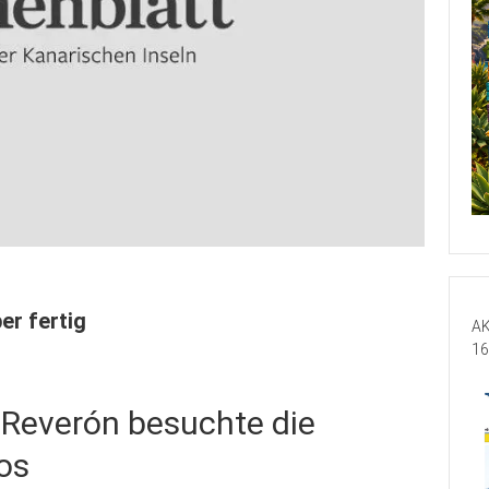
r fertig
AK
16
 Reverón besuchte die
nos