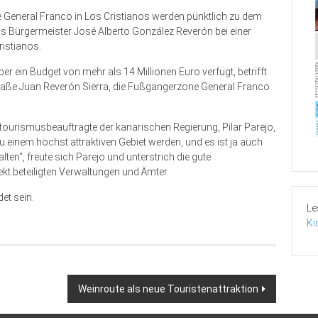
 General Franco in Los Cristianos werden pünktlich zu dem
as Bürgermeister José Alberto González Reverón bei einer
istianos.
 ein Budget von mehr als 14 Millionen Euro verfügt, betrifft
Straße Juan Reverón Sierra, die Fußgängerzone General Franco
tourismusbeauftragte der kanarischen Regierung, Pilar Parejo,
zu einem höchst attraktiven Gebiet werden, und es ist ja auch
lten“, freute sich Parejo und unterstrich die gute
t beteiligten Verwaltungen und Ämter.
et sein.
Le
Ki
Weinroute als neue Touristenattraktion