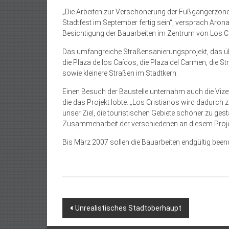
„Die Arbeiten zur Verschönerung der Fußgängerzone
Stadtfest im September fertig sein“, versprach Aron
Besichtigung der Bauarbeiten im Zentrum von Los Cr
Das umfangreiche Straßensanierungsprojekt, das über
die Plaza de los Caídos, die Plaza del Carmen, die 
sowie kleinere Straßen im Stadtkern.
Einen Besuch der Baustelle unternahm auch die Vize
die das Projekt lobte. „Los Cristianos wird dadurch 
unser Ziel, die touristischen Gebiete schöner zu gesta
Zusammenarbeit der verschiedenen an diesem Projek
Bis März 2007 sollen die Bauarbeiten endgültig beend
Beitragsnavigation
Unrealistisches Stadtoberhaupt