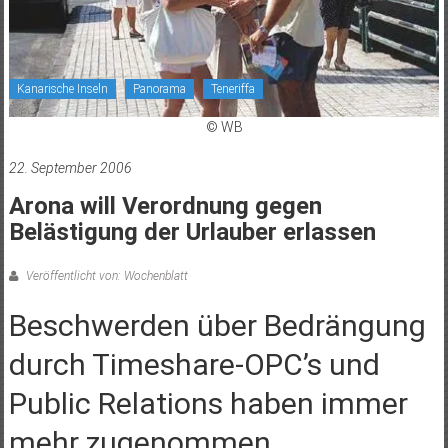
Kanarische Inseln
Panorama
Teneriffa
© WB
22. September 2006
Arona will Verordnung gegen
Belästigung der Urlauber erlassen
Veröffentlicht von: Wochenblatt
Beschwerden über Bedrängung
durch Timeshare-OPC’s und
Public Relations haben immer
mehr zugenommen