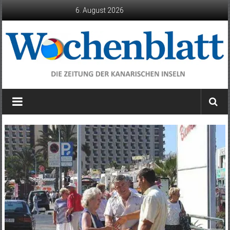
Zum
6. August 2026
Inhalt
springen
Wochenblatt
die
Zeitung
der
Kanarischen
Inseln