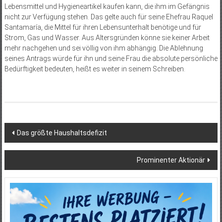
Lebensmittel und Hygieneartikel kaufen kann, die ihm im Gefängnis
nicht zur Verfügung stehen. Das gelte auch für seine Ehefrau Raquel
Santamaría, die Mittel für ihren Lebensunterhalt benötige und für
Strom, Gas und Wasser. Aus Altersgründen könne sie keiner Arbeit
mehr nachgehen und sei völlig von ihm abhängig. Die Ablehnung
seines Antrags würde für ihn und seine Frau die absolute persönliche
Bedürftigkeit bedeuten, heißt es weiter in seinem Schreiben.
Beitragsnavigation
Das größte Haushaltsdefizit
Prominenter Aktionär