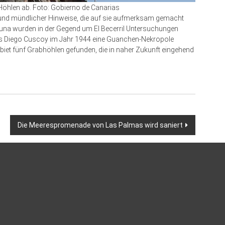
Höhlen ab. Foto: Gobierno de Canarias
r und mündlicher Hinweise, die auf sie aufmerksam gemacht
una wurden in der Gegend um El Becerril Untersuchungen
Luis Diego Cuscoy im Jahr 1944 eine Guanchen-Nekropole
iet fünf Grabhöhlen gefunden, die in naher Zukunft eingehend
Die Meerespromenade von Las Palmas wird saniert