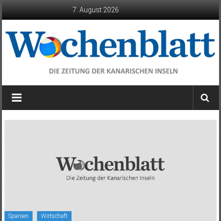
Zum
7. August 2026
Inhalt
springen
Wochenblatt
die
Zeitung
der
Kanarischen
Inseln
Spanien
Wirtschaft