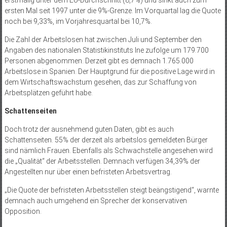
erstmalig unter dem EU-Durchschnitt (8,7%) und sinkt auch zum
ersten Mal seit 1997 unter die 9%-Grenze. Im Vorquartal lag die Quote
noch bei 9,33%, im Vorjahresquartal bei 10,7%.
Die Zahl der Arbeitslosen hat zwischen Juli und September den
Angaben des nationalen Statistikinstituts Ine zufolge um 179.700
Personen abgenommen. Derzeit gibt es demnach 1.765.000
Arbeitslose in Spanien. Der Hauptgrund für die positive Lage wird in
dem Wirtschaftswachstum gesehen, das zur Schaffung von
Arbeitsplätzen geführt habe.
Schattenseiten
Doch trotz der ausnehmend guten Daten, gibt es auch
Schattenseiten. 55% der derzeit als arbeitslos gemeldeten Bürger
sind nämlich Frauen. Ebenfalls als Schwachstelle angesehen wird
die „Qualität“ der Arbeitsstellen. Demnach verfügen 34,39% der
Angestellten nur über einen befristeten Arbeitsvertrag.
„Die Quote der befristeten Arbeitsstellen steigt beängstigend“, warnte
demnach auch umgehend ein Sprecher der konservativen
Opposition.