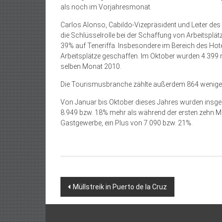
als noch im Vorjahresmonat.
Carlos Alonso, Cabildo-Vizepräsident und Leiter de
die Schlüsselrolle bei der Schaffung von Arbeitsplätz
39% auf Teneriffa. Insbesondere im Bereich des Ho
Arbeitsplätze geschaffen. Im Oktober wurden 4.399
selben Monat 2010.
Die Tourismusbranche zählte außerdem 864 weniger
Von Januar bis Oktober dieses Jahres wurden insg
8.949 bzw. 18% mehr als während der ersten zehn Mo
Gastgewerbe, ein Plus von 7.090 bzw. 21%.
Beitragsnavigation
Müllstreik in Puerto de la Cruz