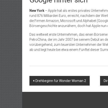
New York
– Apple hat als erstes privates Unternehmen
rund 876 Milliarden Euro, erreicht, nachdem der We
die Firmen Amazon, Microsoft und Alphabet (Google
Börsengeschichte anzunähern, doch hat Apple nun
Das weltweit erste Unternehmen, das einen Börsenwert 
PetroChina, der im Jahr 2007 bei seinem Debüt an d
vorübergehend, zum teuersten Unternehmen der Wel
ab und liegt heute bei etwa einem Fünftel dieser Sum
Beitragsnavigation
Drehbeginn für Wonder Woman 2
Di