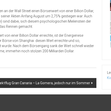
 an der Wall Street einen Börsenwert von einer Billion Dollar,
rt seiner Aktien Anfang August um 2,75% gestiegen war. Auch
) sind dabei, sich diesem psychologischen Meilenstein der
 das Rennen gemacht.
von einer Billion Dollar erreichte, ist der Energieriese
er Börse von Shanghai diesen Wert erreichte und so,
t wurde. Nach dem Börsengang sank der Wert schnell wieder
me, immerhin noch stolzen 200 Milliarden Dollar.
Le
Ki
rektflug Gran Canaria – La Gomera, jedoch nur im Sommer