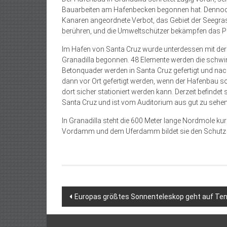
Bauarbeiten am Hafenbecken begonnen hat. Dennoch
Kanaren angeordnete Verbot, das Gebiet der Seegras
berühren, und die Umweltschützer bekämpfen das Proj
Im Hafen von Santa Cruz wurde unterdessen mit der 
Granadilla begonnen. 48 Elemente werden die schwi
Betonquader werden in Santa Cruz gefertigt und nach 
dann vor Ort gefertigt werden, wenn der Hafenbau s
dort sicher stationiert werden kann. Derzeit befindet 
Santa Cruz und ist vom Auditorium aus gut zu sehen
In Granadilla steht die 600 Meter lange Nordmole 
Vordamm und dem Uferdamm bildet sie den Schutz 
Beitragsnavigation
Europas größtes Sonnenteleskop geht auf Tene