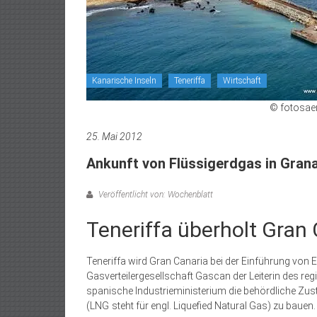
Kanarische Inseln
Teneriffa
Wirtschaft
© fotosae
25. Mai 2012
Ankunft von Flüssigerdgas in Grana
Veröffentlicht von: Wochenblatt
Teneriffa überholt Gran
Teneriffa wird Gran Canaria bei der Einführung von 
Gasverteilergesellschaft Gascan der Leiterin des reg
spanische Industrieministerium die behördliche Zus
(LNG steht für engl. Liquefied Natural Gas) zu bauen.