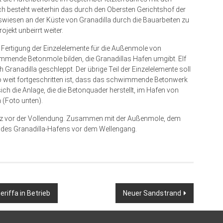
 besteht weiterhin das durch den Obersten Gerichtshof der
wiesen an der Küste von Granadilla durch die Bauarbeiten zu
ekt unbeirrt weiter.
Fertigung der Einzelelemente für die Außenmole von
mmende Betonmole bilden, die Granadillas Hafen umgibt. Elf
Granadilla geschleppt. Der übrige Teil der Einzelelemente soll
o weit fortgeschritten ist, dass das schwimmende Betonwerk
sich die Anlage, die die Betonquader herstellt, im Hafen von
 (Foto unten).
kurz vor der Vollendung. Zusammen mit der Außenmole, dem
des Granadilla-Hafens vor dem Wellengang.
riffa in Betrieb
Neuer Sandstrand