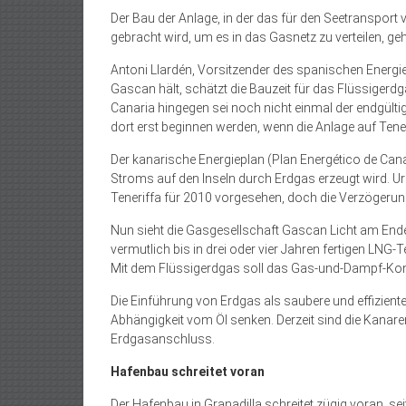
Der Bau der Anlage, in der das für den Seetransport
gebracht wird, um es in das Gasnetz zu verteilen, ge
Antoni Llardén, Vorsitzender des spanischen Energ
Gascan hält, schätzt die Bauzeit für das Flüssigerdg
Canaria hingegen sei noch nicht einmal der endgültig
dort erst beginnen werden, wenn die Anlage auf Tene
Der kanarische Energieplan (Plan Energético de Cana
Stroms auf den Inseln durch Erdgas erzeugt wird. U
Teneriffa für 2010 vorgesehen, doch die Verzögerung
Nun sieht die Gasgesellschaft Gascan Licht am End
vermutlich bis in drei oder vier Jahren fertigen LN
Mit dem Flüssigerdgas soll das Gas-und-Dampf-Komb
Die Einführung von Erdgas als saubere und effiziente
Abhängigkeit vom Öl senken. Derzeit sind die Kanar
Erdgasanschluss.
Hafenbau schreitet voran
Der Hafenbau in Granadilla schreitet zügig voran, s