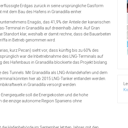
 verflüssigte Erdgas zurück in seine ursprüngliche Gasform
ht mit dem Bau des Hafens in Granadilla einher.
ieunternehmens Enagás, das 41,9% der Anteile der kanarischen
as-Terminal in Granadilla auf dreieinhalb Jahre. Auf Gran
e Standort klar, weshalb er damit rechne, dass die Bauarbeiten
riffa in Betrieb genommen wird.
rias, kurz Pecan) sieht vor, dass künftig bis zu 60% des
rsprünglich war die Inbetriebnahme des LNG-Terminals auf
 des Hafenbaus in Granadilla blockierte das Projekt bislang.
e des Tunnels. Mit Granadilla als LNG-Anlandehafen und dem
G-Terminal könnten hier ab 2015 LNG-Tanker entlanden werden.
Le
ikraftwerk in Granadilla versorgt werden.
Ki
 Energiequelle soll die Energiekosten und die hohe
en die einzige autonome Region Spaniens ohne
eit die Hafenbehörde im September letzten Jahres mit den