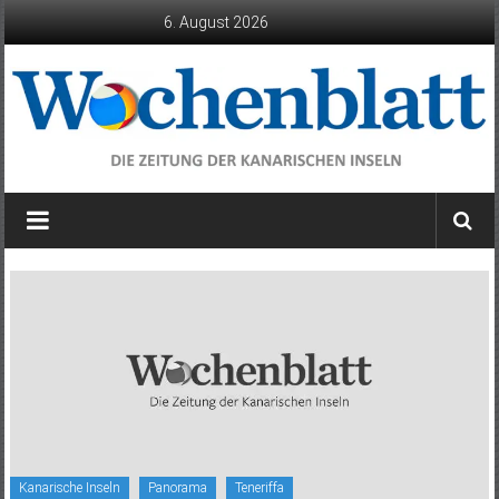
Zum
6. August 2026
Inhalt
springen
Wochenblatt
die
Zeitung
der
Kanarischen
Inseln
Kanarische Inseln
Panorama
Teneriffa