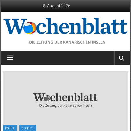
Zum
8. August 2026
Inhalt
springen
Wochenblatt
die
Zeitung
der
Kanarischen
Inseln
Politik
Spanien