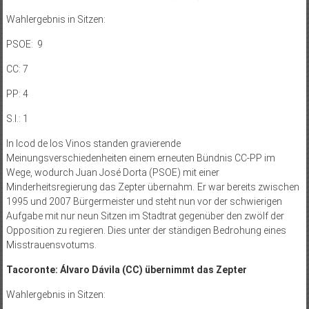
Wahlergebnis in Sitzen:
PSOE: 9
CC: 7
PP: 4
S.I.: 1
In Icod de los Vinos standen gravierende
Meinungsverschiedenheiten einem erneuten Bündnis CC-PP im
Wege, wodurch Juan José Dorta (PSOE) mit einer
Minderheitsregierung das Zepter übernahm. Er war bereits zwischen
1995 und 2007 Bürgermeister und steht nun vor der schwierigen
Aufgabe mit nur neun Sitzen im Stadtrat gegenüber den zwölf der
Opposition zu regieren. Dies unter der ständigen Bedrohung eines
Misstrauensvotums.
Tacoronte: Álvaro Dávila (CC) übernimmt das Zepter
Wahlergebnis in Sitzen: