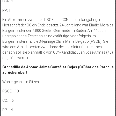
CCN: 2
PP: 1
Ein Abkommen zwischen PSOE und CCN hat der langjährigen
Herrschaft der CC ein Ende gesetzt. 24 Jahre lang war Eladio Morales
Bürgermeister der 7.800 Seelen-Gemeinde im Süden. Am 11. Juni
übergab er das Zepter an seine vorläufige Nachfolgerin im
Bürgermeisteramt, die 34-jährige Olivia María Delgado (PSOE). Sie
wird das Amt die ersten zwei Jahre der Legislatur übernehmen;
danach soll sie planmäßig von CCN-Kandidat Juan José Armas (40)
abgelöst werden.
Granadilla de Abona: Jaime González Cejas (CC)hat das Rathaus
zurückerobert
Wahlergebnis in Sitzen:
PSOE: 10
CC: 6
PP: 4