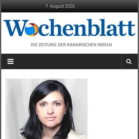
Zum
7. August 2026
Inhalt
springen
Wochenblatt
die
Zeitung
der
Kanarischen
Inseln