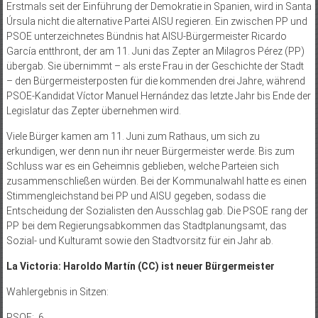
Erstmals seit der Einführung der Demokratie in Spanien, wird in Santa
Úrsula nicht die alternative Partei AISU regieren. Ein zwischen PP und
PSOE unterzeichnetes Bündnis hat AISU-Bürgermeister Ricardo
García entthront, der am 11. Juni das Zepter an Milagros Pérez (PP)
übergab. Sie übernimmt – als erste Frau in der Geschichte der Stadt
– den Bürgermeisterposten für die kommenden drei Jahre, während
PSOE-Kandidat Víctor Manuel Hernández das letzte Jahr bis Ende der
Legislatur das Zepter übernehmen wird.
Viele Bürger kamen am 11. Juni zum Rathaus, um sich zu
erkundigen, wer denn nun ihr neuer Bürgermeister werde. Bis zum
Schluss war es ein Geheimnis geblieben, welche Parteien sich
zusammenschließen würden. Bei der Kommunalwahl hatte es einen
Stimmengleichstand bei PP und AISU gegeben, sodass die
Entscheidung der Sozialisten den Ausschlag gab. Die PSOE rang der
PP bei dem Regierungsabkommen das Stadtplanungsamt, das
Sozial- und Kulturamt sowie den Stadtvorsitz für ein Jahr ab.
La Victoria: Haroldo Martín (CC) ist neuer Bürgermeister
Wahlergebnis in Sitzen:
PSOE: 6