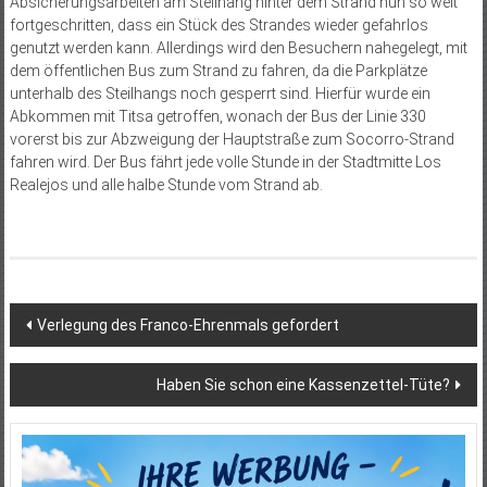
Absicherungsarbeiten am Steilhang hinter dem Strand nun so weit
fortgeschritten, dass ein Stück des Strandes wieder gefahrlos
genutzt werden kann. Allerdings wird den Besuchern nahegelegt, mit
dem öffentlichen Bus zum Strand zu fahren, da die Parkplätze
unterhalb des Steilhangs noch gesperrt sind. Hierfür wurde ein
Abkommen mit Titsa getroffen, wonach der Bus der Linie 330
vorerst bis zur Abzweigung der Hauptstraße zum Socorro-Strand
fahren wird. Der Bus fährt jede volle Stunde in der Stadtmitte Los
Realejos und alle halbe Stunde vom Strand ab.
Beitragsnavigation
Verlegung des Franco-Ehrenmals gefordert
Haben Sie schon eine Kassenzettel-Tüte?