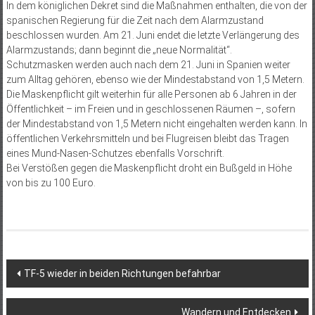
In dem königlichen Dekret sind die Maßnahmen enthalten, die von der
spanischen Regierung für die Zeit nach dem Alarmzustand
beschlossen wurden. Am 21. Juni endet die letzte Verlängerung des
Alarmzustands; dann beginnt die „neue Normalität“.
Schutzmasken werden auch nach dem 21. Juni in Spanien weiter
zum Alltag gehören, ebenso wie der Mindestabstand von 1,5 Metern.
Die Maskenpflicht gilt weiterhin für alle Personen ab 6 Jahren in der
Öffentlichkeit – im Freien und in geschlossenen Räumen –, sofern
der Mindestabstand von 1,5 Metern nicht eingehalten werden kann. In
öffentlichen Verkehrsmitteln und bei Flugreisen bleibt das Tragen
eines Mund-Nasen-Schutzes ebenfalls Vorschrift.
Bei Verstößen gegen die Maskenpflicht droht ein Bußgeld in Höhe
von bis zu 100 Euro.
Beitragsnavigation
TF-5 wieder in beiden Richtungen befahrbar
Wandern und Entdecken