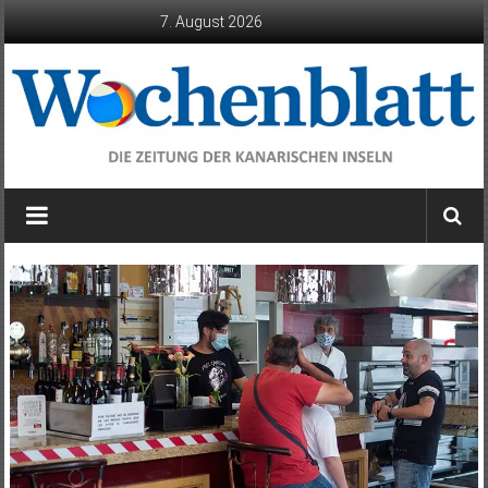
Zum
7. August 2026
Inhalt
springen
Wochenblatt
die
Zeitung
der
Kanarischen
Inseln