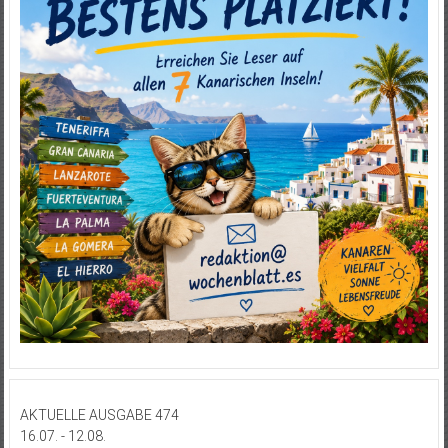
AKTUELLE AUSGABE 474
16.07. - 12.08.