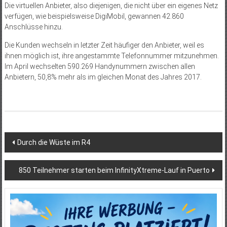
Die virtuellen Anbieter, also diejenigen, die nicht über ein eigenes Netz
verfügen, wie beispielsweise DigiMobil, gewannen 42.860
Anschlüsse hinzu.
Die Kunden wechseln in letzter Zeit häufiger den Anbieter, weil es
ihnen möglich ist, ihre angestammte Telefonnummer mitzunehmen.
Im April wechselten 590.269 Handy­nummern zwischen allen
Anbietern, 50,8% mehr als im gleichen Monat des Jahres 2017.
Beitragsnavigation
Durch die Wüste im R4
850 Teilnehmer starten beim InfinityXtreme-Lauf in Puerto