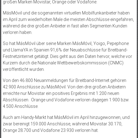
großen Marken Movistar, Orange oder Vodafone.
MásMóvil und die sogenannten virtuellen Mobilfunk­anbieter haben
im April zum wiederholten Male die meisten Abschlüsse eingefahren,
während die drei großen Anbieter in fast allen Segmenten Kunden
verloren haben.
So hat MásMóvil über seine Marken MásMóvil, Yoigo, Pepephone
und LlamaYA in Spanien 91,6% der Neuabschlüsse für Breitband-
Festnetzinternet getätigt. Dies geht aus den Daten hervor, welche vor
Kurzem durch die Nationale Wettbewerbskommission (CNMC)
veröffentlicht wurden.
Von den 46.800 Neuanmeldungen für Breitband-Internet gehören
42.900 Anschlüsse zu MásMóvil. Von den drei großen Anbietern
erreichte nur Movistar ein positives Ergebnis mit 1.200 neuen
Abschlüssen.
Oran­ge und Vodafone verloren dagegen 1.900 bzw.
4.500 Anschlüsse.
Auch am Handy-Markt hat MásMóvil im April hinzugewonnen, und
zwar bereinigt 159.000 Anschlüsse, während Movistar 30.170,
Orange 28.700 und Vodafone 23.930 verloren hat.