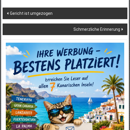
Beitragsnavigation
Gericht ist umgezogen
Schmerzliche Erinnerung