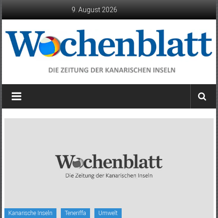
Zum
9. August 2026
Inhalt
springen
Wochenblatt
die
Zeitung
der
Kanarischen
Inseln
Kanarische Inseln
Teneriffa
Umwelt