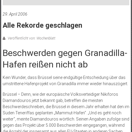
29. April 2006
Alle Rekorde geschlagen
Veröffentlicht von: Wochenblatt
Beschwerden gegen Granadilla-
Hafen reißen nicht ab
Kein Wunder, dass Brüssel seine endgültige Entscheidung über das
umstrittene Hafenprojekt von Granadilla immer wieder hinauszögert.
Brüssel – Denn, wie der europäische Volksverteidiger Nikiforos
Diamandouros jetzt bekannt gab, betreffen die meisten
Beschwerdeschreiben, die Brüssel in diesem Jahr erhalten hat den im
Süden Teneriffas geplanten „Mammut-Hafen“. „Und es geht noch
weiter“, meinte Diamandouros wörtlich. Seinen Angaben zufolge sind
gegen das Projekt über 5.000 Beschwerden eingegangen, während
die Anzahl der insgesamt aus allen EU-Staaten in anderen Sachen