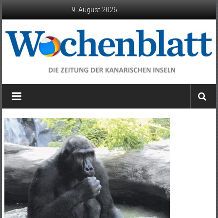
Zum
9. August 2026
Inhalt
springen
Wochenblatt
die
Zeitung
der
Kanarischen
Inseln