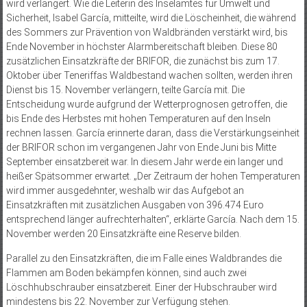
wird verlängert. Wie die Leiterin des Inselamtes für Umwelt und
Sicherheit, Isabel García, mitteilte, wird die Löscheinheit, die während
des Sommers zur Prävention von Waldbränden verstärkt wird, bis
Ende November in höchster Alarmbereitschaft bleiben. Diese 80
zusätzlichen Einsatzkräfte der BRIFOR, die zunächst bis zum 17.
Oktober über Teneriffas Waldbestand wachen sollten, werden ihren
Dienst bis 15. November verlängern, teilte García mit. Die
Entscheidung wurde aufgrund der Wetterprognosen getroffen, die
bis Ende des Herbstes mit hohen Temperaturen auf den Inseln
rechnen lassen. García erinnerte daran, dass die Verstärkungseinheit
der BRIFOR schon im vergangenen Jahr von Ende Juni bis Mitte
September einsatzbereit war. In diesem Jahr werde ein langer und
heißer Spätsommer erwartet. „Der Zeitraum der hohen Temperaturen
wird immer ausgedehnter, weshalb wir das Aufgebot an
Einsatzkräften mit zusätzlichen Ausgaben von 396.474 Euro
entsprechend länger aufrechterhalten“, erklärte García. Nach dem 15.
November werden 20 Einsatzkräfte eine Reserve bilden.
Parallel zu den Einsatzkräften, die im Falle eines Waldbrandes die
Flammen am Boden bekämpfen können, sind auch zwei
Löschhubschrauber einsatzbereit. Einer der Hubschrauber wird
mindestens bis 22. November zur Verfügung stehen.