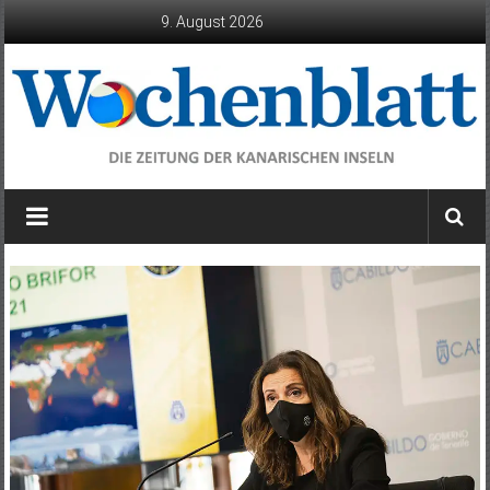
Zum
9. August 2026
Inhalt
springen
Wochenblatt
die
Zeitung
der
Kanarischen
Inseln