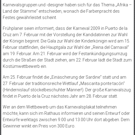
Karnevalsgruppen und -designer haben sich für das Thema „Afrika –
Land der Stämme“ entschieden, wonach die Farbenpracht des
Festes gewährleistet scheint.
Frühplaner seien informiert, dass der Karneval 2009 in Puerto de la
Cruz am 7. Februar mit der Vorstellung der Kandidatinnen zur Wahl
der Königin beginnt. Die Gala zur Wahl der Kinderkönigin wird am 15.
Februar stattfinden, die Hauptgala zur Wahl der „Reina del Carnaval“
am 19. Februar. Am 21. Februar wird der Festankündigungsumzug
durch die Straßen der Stadt ziehen, am 22. Februar lädt die Stadt zum
Kostümwettbewerb ein.
Am 25. Februar findet die „Einäscherung der Sardine“ statt und am
27. Februar der traditionsreiche Wettlauf „Mas­carita ponte tacón“
(Hindernislauf stöckelbeschuhter Männer!). Der große Karnevalszug
findet in Puerto de la Cruz nächstes Jahr am 28. Februar statt.
Wer an dem Wettbewerb um das Karnevalsplakat teilnehmen
möchte, kann sich im Rathaus informieren und seinen Entwurf oder
Entwürfe werktags zwischen 9.00 und 13.00 Uhr dort abgeben. Dem
Gewinner winkt ein Preis von 300 Euro.