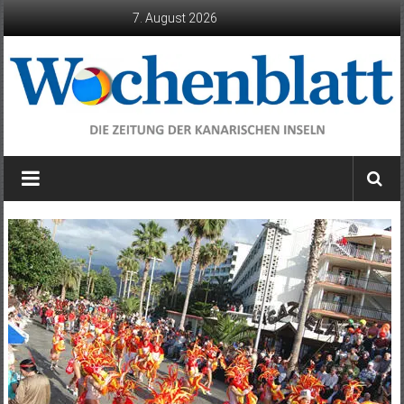
Zum
7. August 2026
Inhalt
springen
Wochenblatt
die
Zeitung
der
Kanarischen
Inseln