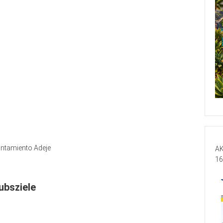
ntamiento Adeje
AK
16
ubsziele