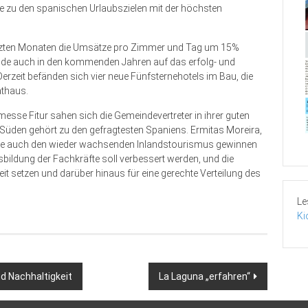
eje zu den spanischen Urlaubszielen mit der höchsten
letzten Monaten die Umsätze pro Zimmer und Tag um 15%
inde auch in den kommenden Jahren auf das erfolg- und
rzeit befänden sich vier neue Fünfsternehotels im Bau, die
athaus.
esse Fitur sahen sich die Gemeindevertreter in ihrer guten
 Süden gehört zu den gefragtesten Spaniens. Ermitas Moreira,
wolle auch den wieder wachsenden Inlandstourismus gewinnen
sbildung der Fachkräfte soll verbessert werden, und die
eit setzen und darüber hinaus für eine gerechte Verteilung des
Le
Ki
nd Nachhaltigkeit
La Laguna „erfahren“