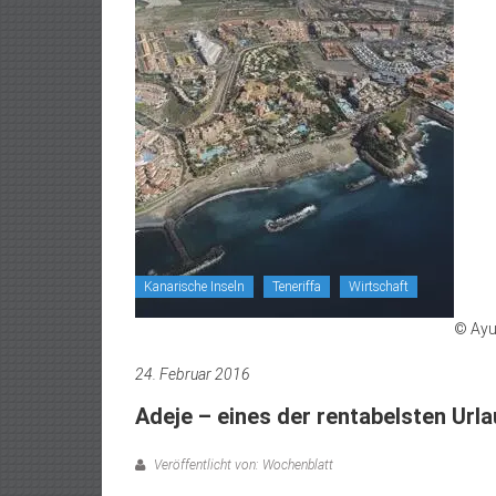
Kanarische Inseln
Teneriffa
Wirtschaft
© Ayu
24. Februar 2016
Adeje – eines der rentabelsten Urla
Veröffentlicht von: Wochenblatt