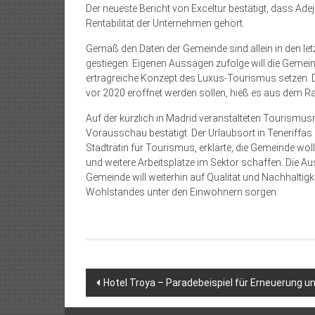
Der neueste Bericht von Exceltur bestätigt, dass Ad
Rentabilität der Unternehmen gehört.
Gemäß den Daten der Gemeinde sind allein in den 
gestiegen. Eigenen Aussagen zufolge will die Geme
ertragreiche Konzept des Luxus-Tourismus setzen. De
vor 2020 eröffnet werden sollen, hieß es aus dem R
Auf der kürzlich in Madrid veranstalteten Tourismusm
Vorausschau bestätigt. Der Urlaubsort in Teneriffas
Stadträtin für Tourismus, erklärte, die Gemein­de 
und weitere Arbeitsplätze im Sektor schaffen. Die Au
Gemeinde will weiterhin auf Qualität und Nachhaltigk
Wohlstandes unter den Einwohnern sorgen.
Beitragsnavigation
Hotel Troya – Paradebeispiel für Erneuerung u