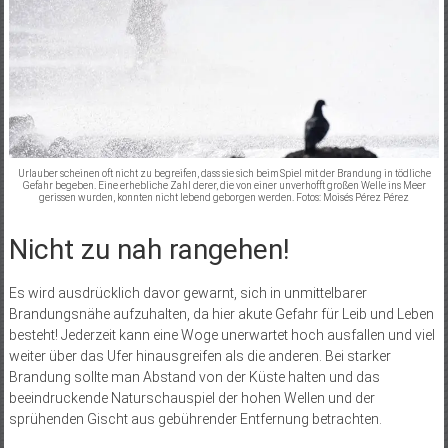
Urlauber scheinen oft nicht zu begreifen, dass sie sich beim Spiel mit der Brandung in tödliche
Gefahr begeben. Eine erhebliche Zahl derer, die von einer unverhofft großen Welle ins Meer
gerissen wurden, konnten nicht lebend geborgen werden. Fotos: Moisés Pérez Pérez
Nicht zu nah rangehen!
Es wird ausdrücklich davor gewarnt, sich in unmittelbarer
Brandungsnähe aufzuhalten, da hier akute Gefahr für Leib und Leben
besteht! Jederzeit kann eine Woge unerwartet hoch ausfallen und viel
weiter über das Ufer hinausgreifen als die anderen. Bei starker
Brandung sollte man Abstand von der Küste halten und das
beeindruckende Naturschauspiel der hohen Wellen und der
sprühenden Gischt aus gebührender Entfernung betrachten.