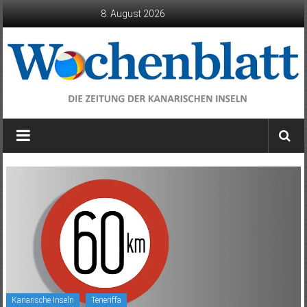
Zum
8. August 2026
Inhalt
springen
Wochenblatt
die
Zeitung
der
Kanarischen
Inseln
Kanarische Inseln
Teneriffa