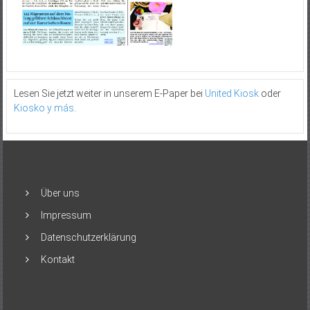
Lesen Sie jetzt weiter in unserem E-Paper bei
United Kiosk
oder
Kiosko y más
.
Über uns
Impressum
Datenschutzerklärung
Kontakt