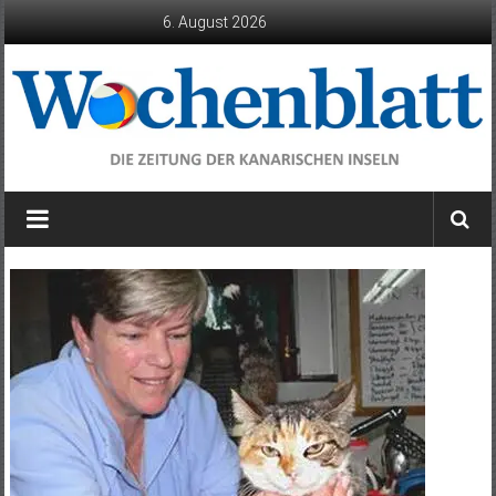
Zum
6. August 2026
Inhalt
springen
Wochenblatt
die
Zeitung
der
Kanarischen
Inseln