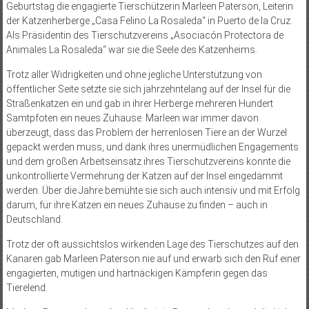
Geburtstag die engagierte Tierschützerin Marleen Paterson, Leiterin
der Katzenherberge „Casa Felino La Rosaleda“ in Puerto de la Cruz.
Als Präsidentin des Tierschutzvereins „Asociacón Protectora de
Animales La Rosaleda“ war sie die Seele des Katzenheims.
Trotz aller Widrigkeiten und ohne jegliche Unterstützung von
öffentlicher Seite setzte sie sich jahrzehntelang auf der Insel für die
Straßenkatzen ein und gab in ihrer Herberge mehreren Hundert
Samtpfoten ein neues Zuhause. Marleen war immer davon
überzeugt, dass das Problem der herrenlosen Tiere an der Wurzel
gepackt werden muss, und dank ihres unermüdlichen Engagements
und dem großen Arbeitseinsatz ihres Tierschutzvereins konnte die
unkontrollierte Vermehrung der Katzen auf der Insel eingedämmt
werden. Über die Jahre bemühte sie sich auch intensiv und mit Erfolg
darum, für ihre Katzen ein neues Zuhause zu finden – auch in
Deutschland.
Trotz der oft aussichtslos wirkenden Lage des Tierschutzes auf den
Kanaren gab Marleen Paterson nie auf und erwarb sich den Ruf einer
engagierten, mutigen und hartnäckigen Kämpferin gegen das
Tierelend.