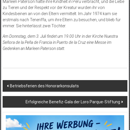
Marleen Paterson hatte ihre Kindheit in Peru verbracht, und die Liebe
zu Tieren und der Respekt vor der Kreatur wurden ihr von
Kindesbeinen an von den Eltern vermittelt. Im Jahr 1974 kam sie
erstmals nach Teneriffa, um ihre Eltern zu besuchen, und blieb für
immer. Sie hinterlässt zwei Töchter.
Am Donnstag, dem 3. Juli findet um 19.00 Uhr in der Kirche Nuestra
Señora de la Peña de Francia in Puerto de la Cruz eine Messe im
Gedenken an Marleen Paterson statt.
Beitragsnavigation
Betriebsferien des Honorarkonsulats
Erfolgreiche Benefiz-Gala der Loro Parque-Stiftung