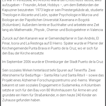
Es war in Venezuela, wo Antonio María den Entschluss fasste, alles
aufzugeben – Freundin, Arbeit, Hobbys –, um dem Bettelorden der
Kapuziner beizutreten. 1973 legte er sein Priestergelübde ab, studierte
Theologie in Alicante und León, später Psychologie in Murcia und
Biologie an der Päpstlichen Universität Xaveriana in Bogotá
(Kolumbien). Außerdem lernte er Buchhalter und arbeitete eine Zeit
lang als Mathematik-, Physik-, Chemie- und Biologielehrer in Valencia.
Zurück auf den Kanaren war er Gemeindepfarrer in San Andrés, El
Pinar, Isora und La Restinga auf El Hierro. Später wurde er Pfarrer der
Kirchengemeinde Punta Brava in Puerto de la Cruz, wo er sich für
den Bau der Kirche einsetzte.
Im September 2006 wurde er Ehrenbürger der Stadt Puerto de la Cruz.
Sein soziales Wirken hinterlässt tiefe Spuren auf Teneriffa. Zwei
Altersheime für Bedürftige – Santa Rita I und Santa Rita II – sowie das
Projekt eines Alzheimer-Forschungszentrums und -heims. Weniger
bekannt ist sein soziales Engagement in Südamerika; in Kolumbien
setzte er sich für den Bau von 80 Wohnhäusern für Arme ein und
gründete ein Heim für Straßenkinder, in dem heute 240 Kinder ein
Zuhause gefunden haben.