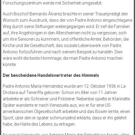
Forschungszentrum werde mit Sicherheit umgesetzt.
Auch Bischof Bernardo Álvarez brachte in seiner Trauerpredigt den
Wunsch zum Ausdruck, dass der von Padre Antonio eingeschlagene
Weg durch seine Stiftungen weitergegangen wird. Er rief die Familien
auf, ihre Angehörigen in den Altersheimen nicht zu vergessen, sich
um ihre Senioren zu kümmern, und öffentliche Ämter, Behörden, die
Kirche und die Gesellschaft, das soziale Lebenswerk von Padre
Antonio fortzuführen und nach seinem Beispiel zu handeln. Dies
wäre wohl die beste Hommage, die man Padre Antonio machen
könnte.
Der bescheidene Handelsvertreter des Himmels
Padre Antonio María Hernández wurde am 12. Oktober 1936 in La
Orotava auf Teneriffa geboren. Schon im Alter von 11 Jahren
arbeitete er als Schreiner und Polsterer. Nebenbei spielte er Klarinette.
Später wanderte er nach Venezuela aus, wo er für eine US-
amerikanischen Ölgesellschaft arbeitete und das Boxen lernte, einen
Sport, über den er später schmunzelnd erklärte, dass er ihn gelehrt
habe, die Härte des Lebens zu ertragen.