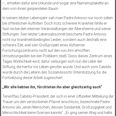
– , erhielten dafür eine Urkunde und sogar eine Namensplakette an
dem von ihnen gespendeten Baum.
In seinem letzten Lebensjahr sah man Padre Antonio nur noch selten
bei öffentlichen Auftritten. Doch trotz schwerer Krankheit fehlte er
fast nie bei den internen Veranstaltungen der Altersheime und seiner
Stiftungen. Sein letzter Lebensabschnitt bescherte Padre Antonio
nicht nur krankheitsbedingtes Leiden, sondern auch deshalb eine
schwere Zeit, weil sein Großprojekt eines Alzheimer
Forschungszentrums nicht auf den von ihm erhofften
Umsetzungwillen bei den Politikern stieß. Dass dieses Zentrum eines
Tages Wirklichkeit wird, dafür verbürgen sich nun die Leiter der
Stiftung, die hierfür ins Leben gerufen wurde. Und auch vom Cabildo
wurde durch die Leiterin des Sozialressorts Unterstützung für die
Fortsetzung dieser Arbeit zugesichert.
„Wir alle liebten ihn, fürchteten ihn aber gleichzeitig auch“
Teneriffas Cabildo-Präsident, der sich in einer offiziellen Mitteilung der
Trauer um den verstorbenen Pfarrer anschloss, bezeichnete Padre
Antonio als „einen Menschen, dessen Solidarität, Großzügigkeit und
Menschlichkeit keine Grenzen kannte“. „Er ging seinen Weg und hatte