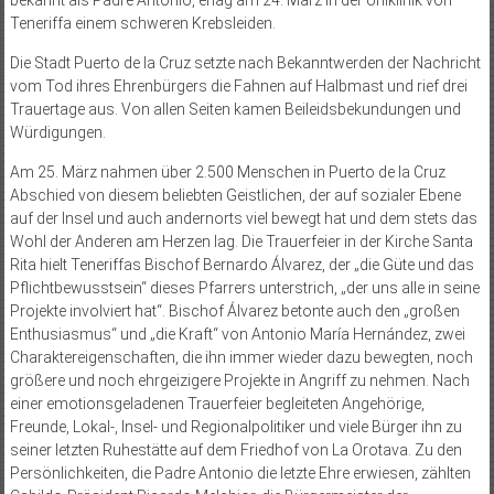
bekannt als Padre Antonio, erlag am 24. März in der Uniklinik von
Teneriffa einem schweren Krebsleiden.
Die Stadt Puerto de la Cruz setzte nach Bekanntwerden der Nachricht
vom Tod ihres Ehrenbürgers die Fahnen auf Halbmast und rief drei
Trauertage aus. Von allen Seiten kamen Beileidsbekundungen und
Würdigungen.
Am 25. März nahmen über 2.500 Menschen in Puerto de la Cruz
Abschied von diesem beliebten Geistlichen, der auf sozialer Ebene
auf der Insel und auch andernorts viel bewegt hat und dem stets das
Wohl der Anderen am Herzen lag. Die Trauerfeier in der Kirche Santa
Rita hielt Teneriffas Bischof Bernardo Álvarez, der „die Güte und das
Pflichtbewusstsein“ dieses Pfarrers unterstrich, „der uns alle in seine
Projekte involviert hat“. Bischof Álvarez betonte auch den „großen
Enthusiasmus“ und „die Kraft“ von Antonio María Hernández, zwei
Charaktereigenschaften, die ihn immer wieder dazu bewegten, noch
größere und noch ehrgeizigere Projekte in Angriff zu nehmen. Nach
einer emotionsgeladenen Trauerfeier begleiteten Angehörige,
Freunde, Lokal-, Insel- und Regionalpolitiker und viele Bürger ihn zu
seiner letzten Ruhestätte auf dem Friedhof von La Orotava. Zu den
Persönlichkeiten, die Padre Antonio die letzte Ehre erwiesen, zählten