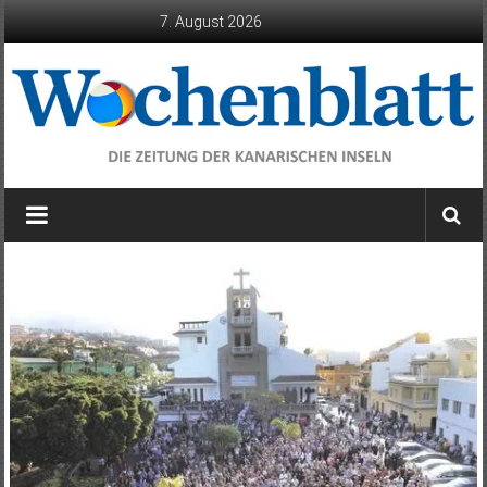
Zum
7. August 2026
Inhalt
springen
Wochenblatt
die
Zeitung
der
Kanarischen
Inseln