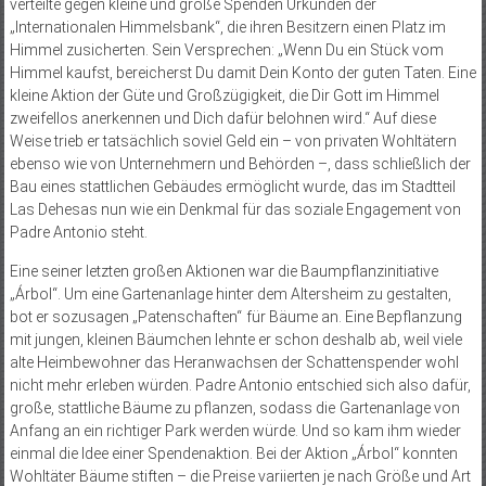
verteilte gegen kleine und große Spenden Urkunden der
„Internationalen Himmelsbank“, die ihren Besitzern einen Platz im
Himmel zusicherten. Sein Versprechen: „Wenn Du ein Stück vom
Himmel kaufst, bereicherst Du damit Dein Konto der guten Taten. Eine
kleine Aktion der Güte und Großzügigkeit, die Dir Gott im Himmel
zweifellos anerkennen und Dich dafür belohnen wird.“ Auf diese
Weise trieb er tatsächlich soviel Geld ein – von privaten Wohltätern
ebenso wie von Unternehmern und Behörden –, dass schließlich der
Bau eines stattlichen Gebäudes ermöglicht wurde, das im Stadtteil
Las Dehesas nun wie ein Denkmal für das soziale Engagement von
Padre Antonio steht.
Eine seiner letzten großen Aktionen war die Baumpflanzinitiative
„Árbol“. Um eine Gartenanlage hinter dem Altersheim zu gestalten,
bot er sozusagen „Patenschaften“ für Bäume an. Eine Bepflanzung
mit jungen, kleinen Bäumchen lehnte er schon deshalb ab, weil viele
alte Heimbewohner das Heranwachsen der Schattenspender wohl
nicht mehr erleben würden. Padre Antonio entschied sich also dafür,
große, stattliche Bäume zu pflanzen, sodass die Gartenanlage von
Anfang an ein richtiger Park werden würde. Und so kam ihm wieder
einmal die Idee einer Spendenaktion. Bei der Aktion „Árbol“ konnten
Wohltäter Bäume stiften – die Preise variierten je nach Größe und Art