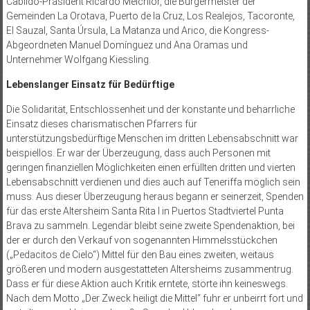
Cabildo-Präsident Ricardo Melchior, die Bürgermeister der
Gemeinden La Orotava, Puerto de la Cruz, Los Realejos, Tacoronte,
El Sauzal, Santa Úrsula, La Matanza und Arico, die Kongress-
Abgeordneten Manuel Domínguez und Ana Oramas und
Unternehmer Wolfgang Kiessling.
Lebenslanger Einsatz für Bedürftige
Die Solidarität, Entschlossenheit und der konstante und beharrliche
Einsatz dieses charismatischen Pfarrers für
unterstützungsbedürftige Menschen im dritten Lebensabschnitt war
beispiellos. Er war der Überzeugung, dass auch Personen mit
geringen finanziellen Möglichkeiten einen erfüllten dritten und vierten
Lebensabschnitt verdienen und dies auch auf Teneriffa möglich sein
muss. Aus dieser Überzeugung heraus begann er seinerzeit, Spenden
für das erste Altersheim Santa Rita I in Puertos Stadtviertel Punta
Brava zu sammeln. Legendär bleibt seine zweite Spendenaktion, bei
der er durch den Verkauf von sogenannten Himmelsstückchen
(„Pedacitos de Cielo“) Mittel für den Bau eines zweiten, weitaus
größeren und modern ausgestatteten Altersheims zusammentrug.
Dass er für diese Aktion auch Kritik erntete, störte ihn keineswegs.
Nach dem Motto „Der Zweck heiligt die Mittel“ fuhr er unbeirrt fort und