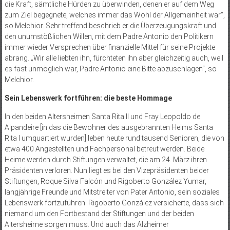
die Kraft, sämtliche Hürden zu überwinden, denen er auf dem Weg
zum Ziel begegnete, welches immer das Wohl der Allgemeinheit war“,
so Melchior. Sehr treffend beschrieb er die Überzeugungskraft und
den unumstößlichen Willen, mit dem Padre Antonio den Politikern
immer wieder Versprechen über finanzielle Mittel für seine Projekte
abrang. „Wir alle liebten ihn, fürchteten ihn aber gleichzeitig auch, weil
es fast unmöglich war, Padre Antonio eine Bitte abzuschlagen“, so
Melchior.
Sein Lebenswerk fortführen: die beste Hommage
In den beiden Altersheimen Santa Rita II und Fray Leopoldo de
Alpandeire [in das die Bewohner des ausgebrannten Heims Santa
Rita I umquartiert wurden] leben heute rund tausend Senioren, die von
etwa 400 Angestellten und Fachpersonal betreut werden. Beide
Heime werden durch Stiftungen verwaltet, die am 24. März ihren
Präsidenten verloren. Nun liegt es bei den Vizepräsidenten beider
Stiftungen, Roque Silva Falcón und Rigoberto González Yumar,
langjährige Freunde und Mitstreiter von Pater Antonio, sein soziales
Lebenswerk fortzuführen. Rigoberto González versicherte, dass sich
niemand um den Fortbestand der Stiftungen und der beiden
Altersheime sorgen muss. Und auch das Alzheimer