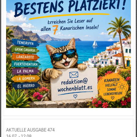
AKTUELLE AUSGABE 474
16.07. - 12.08.