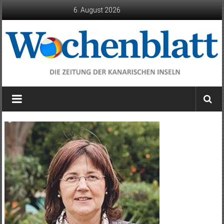
Zum
6. August 2026
Inhalt
springen
Wochenblatt
die
Zeitung
der
Kanarischen
Inseln