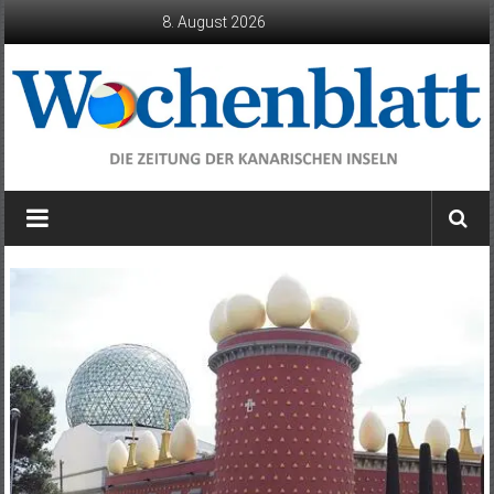
Zum
8. August 2026
Inhalt
springen
Wochenblatt
die
Zeitung
der
Kanarischen
Inseln